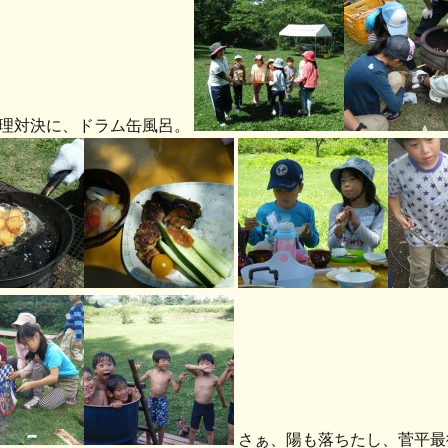
理対決に、ドラム缶風呂。
さぁ、陽も落ちたし、菅平最