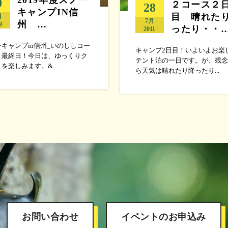
0
２コース２
28
キャンプIN信
目 晴れた
月
7月
州 …
9
ったり・・
2011
キャンプin信州_いのししコー
キャンプ2日目！いよいよお楽
、最終日！今日は、ゆっくりク
テント泊の一日です。が、残念
を楽しみます。&...
ら天気は晴れたり降ったり...
お問い合わせ
イベントのお申込み