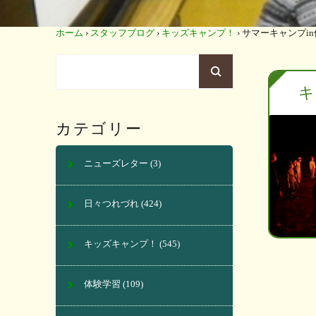
ホーム
›
スタッフブログ
›
キッズキャンプ！
›
サマーキャンプi
キ
カテゴリー
ニューズレター
(3)
日々つれづれ
(424)
キッズキャンプ！
(545)
体験学習
(109)