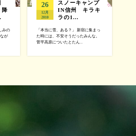
日
スノーキャンプ
26
り降
IN信州 キラキ
12月
…
ラの1…
2010
しみの
「本当に雪、ある？」 新宿に集まっ
なが
た時には、不安そうだったみんな。
菅平高原についたとたん...