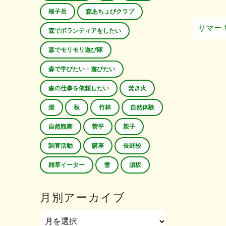
根子岳
森あちょびクラブ
サマー
森でボランティアをしたい
森でモリモリ遊び隊
森で学びたい・遊びたい
森の仕事を依頼したい
焚き火
畑
秋
竹林
自然体験
自然観察
菅平
親子
調査活動
講座
長野校
雑草イーター
雪
須坂
月別アーカイブ