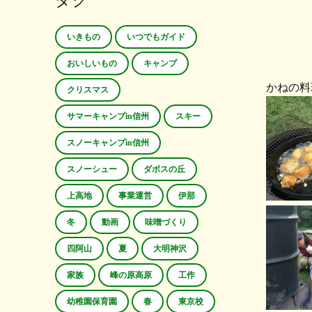
タグ
いきもの
いつでもガイド
おいしいもの
キャンプ
かねの料
クリスマス
サマーキャンプin信州
スキー
スノーキャンプin信州
スノーシュー
ダボスの丘
上高地
事業運営
伊那
冬
動画
味噌づくり
四阿山
夏
大明神沢
家族
峰の原高原
工作
幼稚園保育園
春
東京校