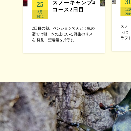
3
スノーキャンプ4
25
コース2日目
12
3月
201
2012
スノー
2日目の朝。ペンションてんとう虫の
スは
宿では朝、木の上にいる野生のリス
ラフト
を 発見！望遠鏡を片手に...