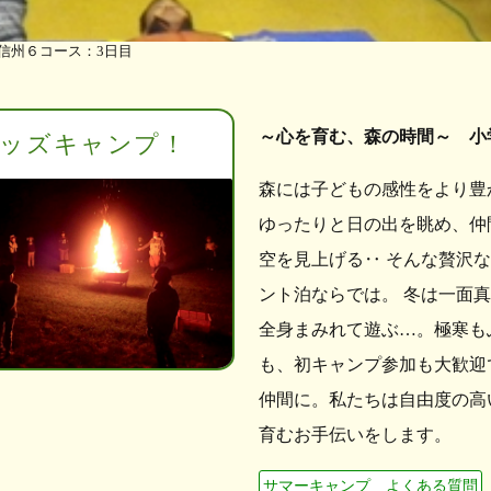
n信州６コース：3日目
～心を育む、森の時間～ 小
ッズキャンプ！
森には子どもの感性をより豊
ゆったりと日の出を眺め、仲
空を見上げる‥ そんな贅沢
ント泊ならでは。 冬は一面
全身まみれて遊ぶ…。極寒も
も、初キャンプ参加も大歓迎
仲間に。私たちは自由度の高
育むお手伝いをします。
サマーキャンプ よくある質問