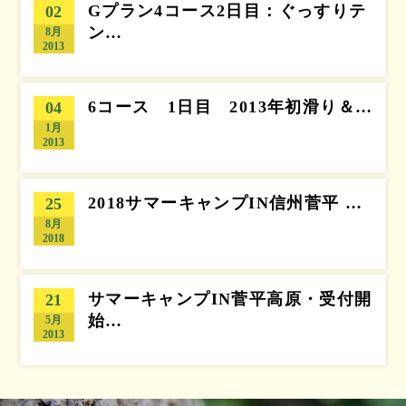
Gプラン4コース2日目：ぐっすりテ
02
ン…
8月
2013
6コース 1日目 2013年初滑り＆…
04
1月
2013
2018サマーキャンプIN信州菅平 …
25
8月
2018
サマーキャンプIN菅平高原・受付開
21
始…
5月
2013