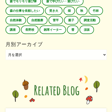
森でモリモリ遊び隊
森で学びたい・遊びたい
森の仕事を依頼したい
焚き火
畑
秋
竹林
自然体験
自然観察
菅平
親子
調査活動
講座
長野校
雑草イーター
雪
須坂
月別アーカイブ