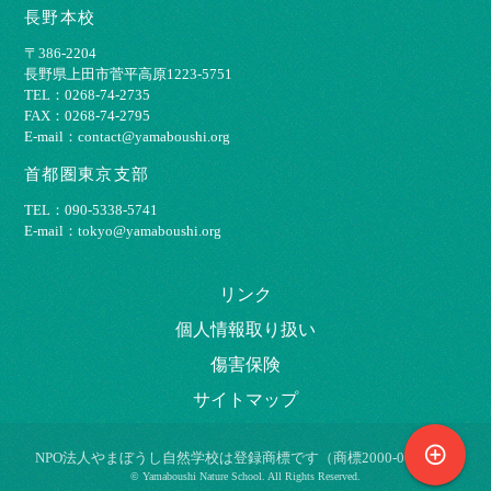
長野本校
〒386-2204
⻑野県上⽥市菅平⾼原1223-5751
TEL：0268-74-2735
FAX：0268-74-2795
E-mail：contact@yamaboushi.org
首都圏東京支部
TEL：090-5338-5741
E-mail：tokyo@yamaboushi.org
リンク
個⼈情報取り扱い
傷害保険
サイトマップ
control_point
NPO法⼈やまぼうし⾃然学校は登録商標です（商標2000-009695）
© Yamaboushi Nature School. All Rights Reserved.