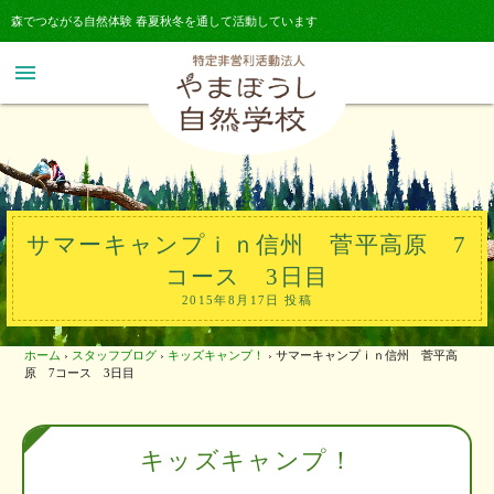
森でつながる自然体験 春夏秋冬を通して活動しています
menu
サマーキャンプｉｎ信州 菅平高原 7
コース 3日目
2015年8月17日 投稿
ホーム
›
スタッフブログ
›
キッズキャンプ！
›
サマーキャンプｉｎ信州 菅平高
原 7コース 3日目
キッズキャンプ！