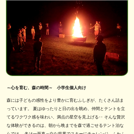
～心を育む、森の時間～ 小学生個人向け
森には子どもの感性をより豊かに育むふしぎが、たくさん詰ま
っています。 夏はゆったりと日の出を眺め、仲間とテントを立
てるワクワク感を味わい、満点の星空を見上げる‥ そんな贅沢
な体験ができるのは、朝から晩までを森で過ごせるテント泊な
らでは。 冬は一面真っ白な世界でスキーにチャレンジ、ふわふ