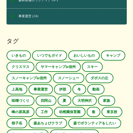
森林整備ボランティア
(47)
事業運営
(24)
タグ
いきもの
いつでもガイド
おいしいもの
キャンプ
クリスマス
サマーキャンプin信州
スキー
スノーキャンプin信州
スノーシュー
ダボスの丘
上高地
事業運営
伊那
冬
動画
味噌づくり
四阿山
夏
大明神沢
家族
峰の原高原
工作
幼稚園保育園
春
東京校
根子岳
森あちょびクラブ
森でボランティアをしたい