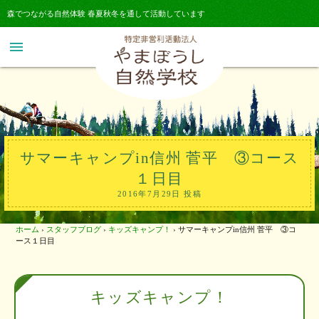
森でつながる自然体験 春夏秋冬を通して活動しています
menu
サマーキャンプin信州 菅平 ③コース
１日目
2016年7月29日 投稿
ホーム
›
スタッフブログ
›
キッズキャンプ！
›
サマーキャンプin信州 菅平 ③コ
ース１日目
キッズキャンプ！