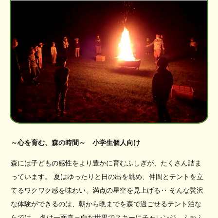
～心を育む、森の時間～ 小学生個人向け
森には子どもの感性をより豊かに育むふしぎが、たくさん詰ま
っています。 夏はゆったりと日の出を眺め、仲間とテントを立
てるワクワク感を味わい、満点の星空を見上げる‥ そんな贅沢
な体験ができるのは、朝から晩までを森で過ごせるテント泊な
らでは。 冬は一面真っ白な世界でスキーにチャレンジ、ふわふ