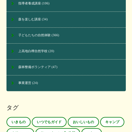
指導者養成講座
(106)
森を楽しむ講座
(34)
子どもたちの自然体験
(366)
上高地白樺自然学校
(20)
森林整備ボランティア
(47)
事業運営
(24)
タグ
いきもの
いつでもガイド
おいしいもの
キャンプ