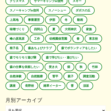
クリスマス
サマーキャンプin信州
スキー
スノーキャンプin信州
スノーシュー
ダボスの丘
上高地
事業運営
伊那
冬
動画
味噌づくり
四阿山
夏
大明神沢
家族
峰の原高原
工作
幼稚園保育園
春
東京校
根子岳
森あちょびクラブ
森でボランティアをしたい
森でモリモリ遊び隊
森で学びたい・遊びたい
森の仕事を依頼したい
焚き火
畑
秋
竹林
自然体験
自然観察
菅平
親子
調査活動
講座
長野校
雑草イーター
雪
須坂
月別アーカイブ