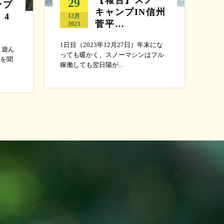
29
ンプ
キャンプIN信州
 4
12月
菅平…
2023
1日目（2023年12月27日）年末にな
 遊ん
っても暖かく、スノーマシンはフル
を聞
稼働しても翌日陽が...