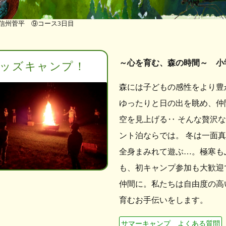
n信州菅平 ⑨コース3日目
～心を育む、森の時間～ 小
ッズキャンプ！
森には子どもの感性をより豊
ゆったりと日の出を眺め、仲
空を見上げる‥ そんな贅沢
ント泊ならでは。 冬は一面
全身まみれて遊ぶ…。極寒も
も、初キャンプ参加も大歓迎
仲間に。私たちは自由度の高
育むお手伝いをします。
サマーキャンプ よくある質問