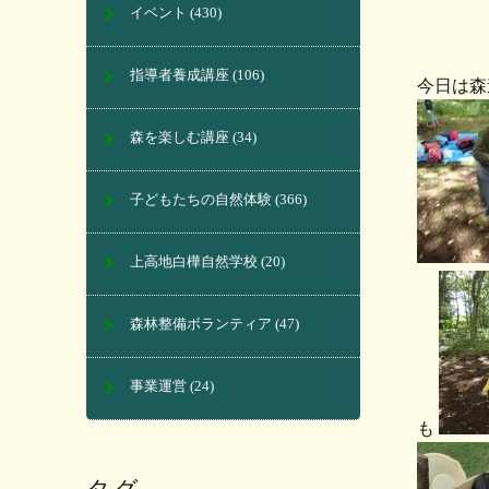
イベント
(430)
指導者養成講座
(106)
今日は森
森を楽しむ講座
(34)
子どもたちの自然体験
(366)
上高地白樺自然学校
(20)
森林整備ボランティア
(47)
事業運営
(24)
も