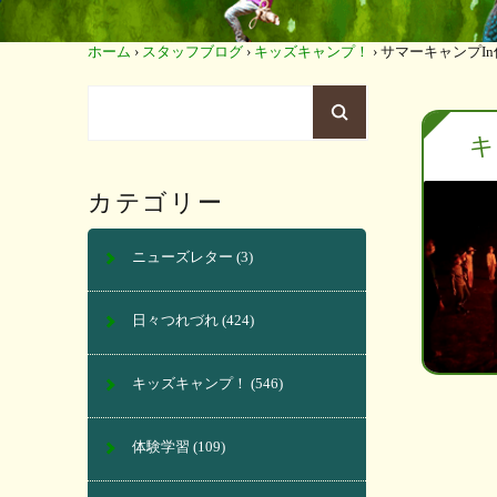
ホーム
›
スタッフブログ
›
キッズキャンプ！
›
サマーキャンプI
キ
カテゴリー
ニューズレター
(3)
日々つれづれ
(424)
キッズキャンプ！
(546)
体験学習
(109)