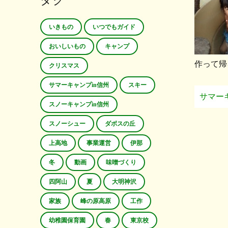
タグ
いきもの
いつでもガイド
おいしいもの
キャンプ
作って帰
クリスマス
サマーキャンプin信州
スキー
サマー
スノーキャンプin信州
スノーシュー
ダボスの丘
上高地
事業運営
伊那
冬
動画
味噌づくり
四阿山
夏
大明神沢
家族
峰の原高原
工作
幼稚園保育園
春
東京校