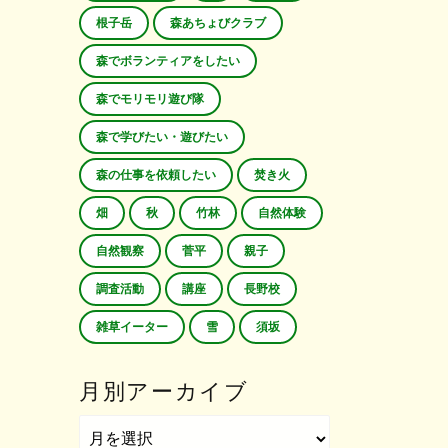
根子岳
森あちょびクラブ
森でボランティアをしたい
森でモリモリ遊び隊
森で学びたい・遊びたい
森の仕事を依頼したい
焚き火
畑
秋
竹林
自然体験
自然観察
菅平
親子
調査活動
講座
長野校
雑草イーター
雪
須坂
月別アーカイブ