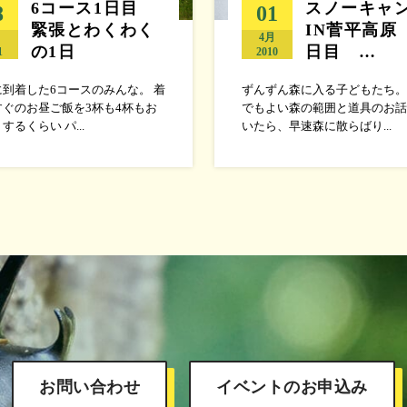
6コース1日目
スノーキャ
8
01
緊張とわくわく
IN菅平高原
月
4月
の1日
日目 …
1
2010
到着した6コースのみんな。 着
ずんずん森に入る子どもたち。
すぐのお昼ご飯を3杯も4杯もお
でもよい森の範囲と道具のお話
するくらい パ...
いたら、早速森に散らばり...
お問い合わせ
イベントのお申込み