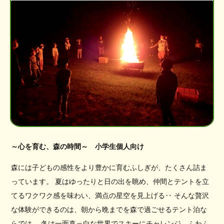
～心を育む、森の時間～ 小学生個人向け
森には子どもの感性をより豊かに育むふしぎが、たくさん詰ま
っています。 夏はゆったりと日の出を眺め、仲間とテントを立
てるワクワク感を味わい、満点の星空を見上げる‥ そんな贅沢
な体験ができるのは、朝から晩までを森で過ごせるテント泊な
らでは。 冬は一面真っ白な世界でスキーにチャレンジ、ふわふ