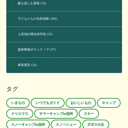
森を楽しむ講座
(34)
子どもたちの自然体験
(366)
上高地白樺自然学校
(20)
森林整備ボランティア
(47)
事業運営
(24)
タグ
いきもの
いつでもガイド
おいしいもの
キャンプ
クリスマス
サマーキャンプin信州
スキー
スノーキャンプin信州
スノーシュー
ダボスの丘