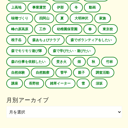
上高地
事業運営
伊那
冬
動画
味噌づくり
四阿山
夏
大明神沢
家族
峰の原高原
工作
幼稚園保育園
春
東京校
根子岳
森あちょびクラブ
森でボランティアをしたい
森でモリモリ遊び隊
森で学びたい・遊びたい
森の仕事を依頼したい
焚き火
畑
秋
竹林
自然体験
自然観察
菅平
親子
調査活動
講座
長野校
雑草イーター
雪
須坂
月別アーカイブ