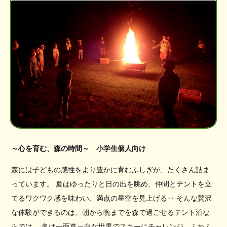
～心を育む、森の時間～ 小学生個人向け
森には子どもの感性をより豊かに育むふしぎが、たくさん詰ま
っています。 夏はゆったりと日の出を眺め、仲間とテントを立
てるワクワク感を味わい、満点の星空を見上げる‥ そんな贅沢
な体験ができるのは、朝から晩までを森で過ごせるテント泊な
らでは。 冬は一面真っ白な世界でスキーにチャレンジ、ふわふ