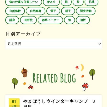
森の仕事を依頼したい
焚き火
畑
秋
竹林
自然体験
自然観察
菅平
親子
調査活動
講座
長野校
雑草イーター
雪
須坂
月別アーカイブ
やまぼうしウインターキャンプ 3
01
4月