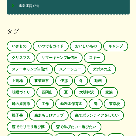
事業運営
(24)
タグ
いきもの
いつでもガイド
おいしいもの
キャンプ
クリスマス
サマーキャンプin信州
スキー
スノーキャンプin信州
スノーシュー
ダボスの丘
上高地
事業運営
伊那
冬
動画
味噌づくり
四阿山
夏
大明神沢
家族
峰の原高原
工作
幼稚園保育園
春
東京校
根子岳
森あちょびクラブ
森でボランティアをしたい
森でモリモリ遊び隊
森で学びたい・遊びたい