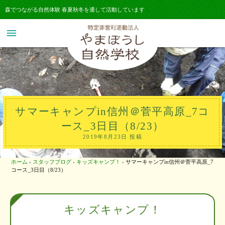
森でつながる自然体験 春夏秋冬を通して活動しています
menu
サマーキャンプin信州＠菅平高原_7コ
ース_3日目（8/23）
2019年8月23日 投稿
ホーム
›
スタッフブログ
›
キッズキャンプ！
›
サマーキャンプin信州＠菅平高原_7
コース_3日目（8/23）
キッズキャンプ！