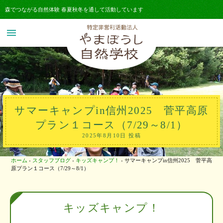
森でつながる自然体験 春夏秋冬を通して活動しています
menu
サマーキャンプin信州2025 菅平高原
プラン１コース（7/29～8/1）
2025年8月10日 投稿
ホーム
›
スタッフブログ
›
キッズキャンプ！
›
サマーキャンプin信州2025 菅平高
原プラン１コース（7/29～8/1）
キッズキャンプ！