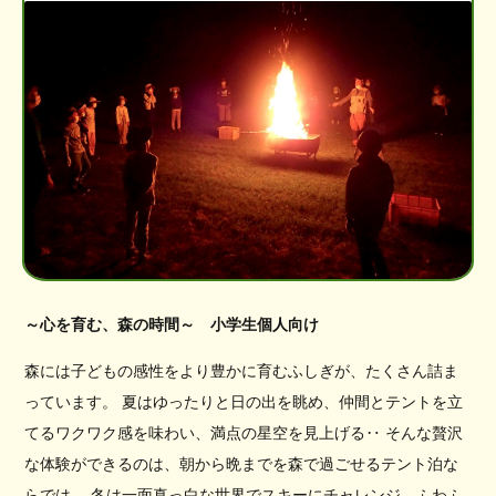
～心を育む、森の時間～ 小学生個人向け
森には子どもの感性をより豊かに育むふしぎが、たくさん詰ま
っています。 夏はゆったりと日の出を眺め、仲間とテントを立
てるワクワク感を味わい、満点の星空を見上げる‥ そんな贅沢
な体験ができるのは、朝から晩までを森で過ごせるテント泊な
らでは。 冬は一面真っ白な世界でスキーにチャレンジ、ふわふ