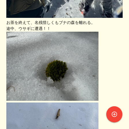
お茶を終えて、名残惜しくもブナの森を離れる。
途中、ウサギに遭遇！！
control_point