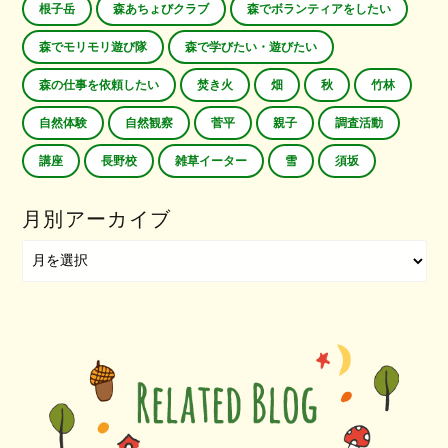
根子岳
森あちょびクラブ
森でボランティアをしたい
森でモリモリ遊び隊
森で学びたい・遊びたい
森の仕事を依頼したい
焚き火
畑
秋
竹林
自然体験
自然観察
菅平
親子
調査活動
講座
長野校
雑草イーター
雪
須坂
月別アーカイブ