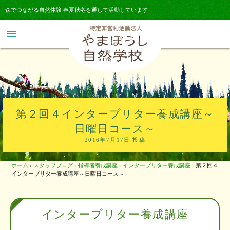
森でつながる自然体験 春夏秋冬を通して活動しています
menu
第２回４インタープリター養成講座～
日曜日コース～
2016年7月17日 投稿
ホーム
›
スタッフブログ
›
指導者養成講座
›
インタープリター養成講座
›
第２回４
インタープリター養成講座～日曜日コース～
インタープリター養成講座