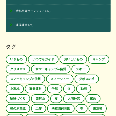
森林整備ボランティア
(47)
事業運営
(24)
タグ
いきもの
いつでもガイド
おいしいもの
キャンプ
クリスマス
サマーキャンプin信州
スキー
スノーキャンプin信州
スノーシュー
ダボスの丘
上高地
事業運営
伊那
冬
動画
味噌づくり
四阿山
夏
大明神沢
家族
峰の原高原
工作
幼稚園保育園
春
東京校