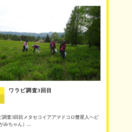
ワラビ調査3回目
ビ調査3回目メタセコイアアマドコロ蟹星人ヘビ
がみちゃん）...