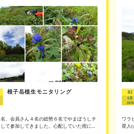
根子岳植生モニタリング
02
6月
2020
２名、会員さん４名の総勢６名でやまぼうしチ
ワラ
して参加してきました。心配していた雨に...
星人(