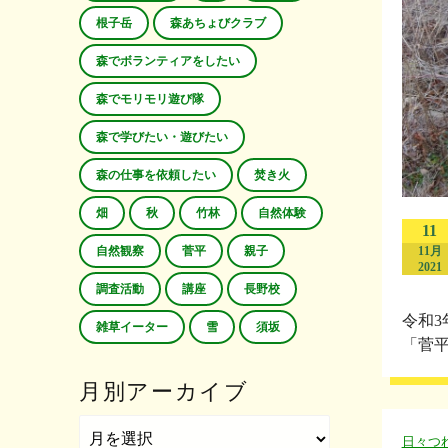
根子岳
森あちょびクラブ
森でボランティアをしたい
森でモリモリ遊び隊
森で学びたい・遊びたい
森の仕事を依頼したい
焚き火
畑
秋
竹林
自然体験
11
11月
自然観察
菅平
親子
2021
調査活動
講座
長野校
令和
雑草イーター
雪
須坂
「菅平
月別アーカイブ
日々つ