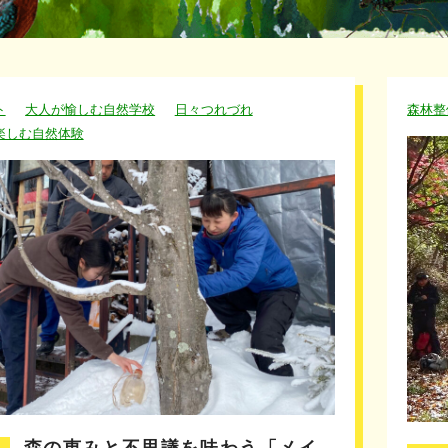
ト
大人が愉しむ自然学校
日々つれづれ
森林整
楽しむ自然体験
森の恵みと不思議を味わう「メイ