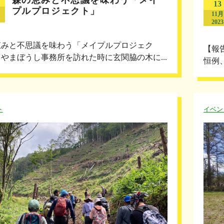
13
プルプロジェクト」
11月
2023
恵みと不思議を味わう「メイプルプロジェク
【報
やまぼうし事務所を訪れた時に玄関脇の木に...
恒例
ト
イベン