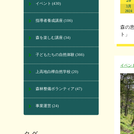
20
イベント
(430)
3月
2024
指導者養成講座
(106)
森の
ト」 
森を楽しむ講座
(34)
子どもたちの自然体験
(366)
イベン
上高地白樺自然学校
(20)
森林整備ボランティア
(47)
事業運営
(24)