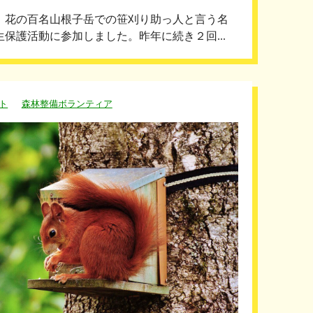
。花の百名山根子岳での笹刈り助っ人と言う名
生保護活動に参加しました。昨年に続き２回...
ト
森林整備ボランティア