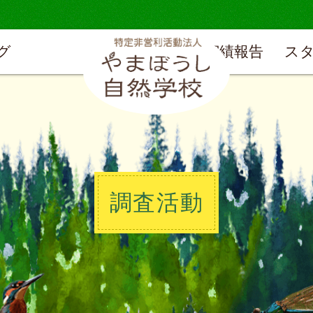
グ
実績報告
ス
調査活動