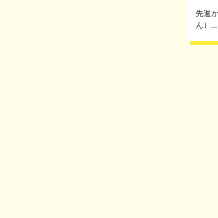
先週
ん）...