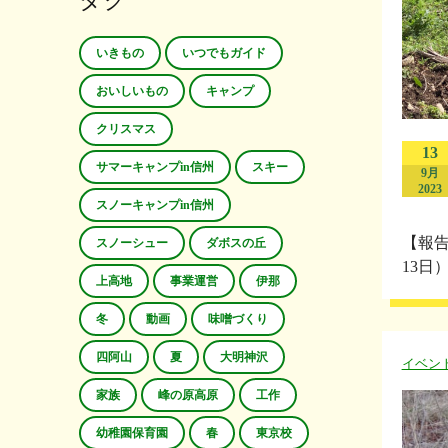
タグ
いきもの
いつでもガイド
おいしいもの
キャンプ
クリスマス
13
サマーキャンプin信州
スキー
9月
2023
スノーキャンプin信州
【報告
スノーシュー
ダボスの丘
13日
上高地
事業運営
伊那
冬
動画
味噌づくり
四阿山
夏
大明神沢
イベン
家族
峰の原高原
工作
幼稚園保育園
春
東京校