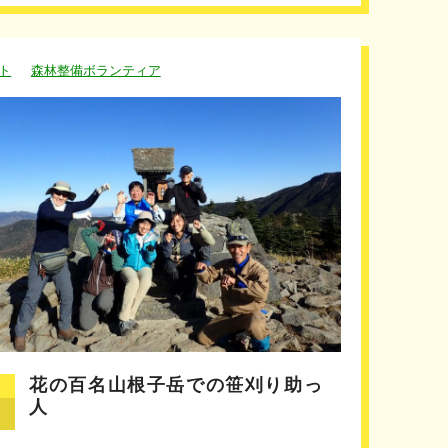
ト
森林整備ボランティア
花の百名山根子岳での笹刈り助っ
人