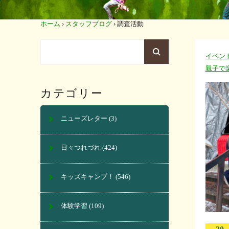
ホーム
›
スタッフブログ
›
調査活動
イベン
親子で
カテゴリー
ニューズレター
(3)
日々つれづれ
(424)
キッズキャンプ！
(546)
体験学習
(109)