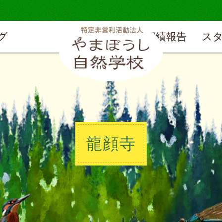
グ
実績報告
ス
龍顔寺