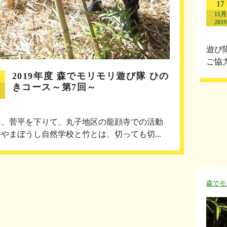
17
11月
2019
遊び
ご協
2019年度 森でモリモリ遊び隊 ひの
きコース～第7回～
は、菅平を下りて、丸子地区の龍顔寺での活動
やまぼうし自然学校と竹とは、切っても切...
森でモ