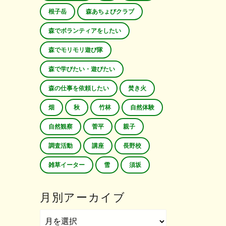
根子岳
森あちょびクラブ
森でボランティアをしたい
森でモリモリ遊び隊
森で学びたい・遊びたい
森の仕事を依頼したい
焚き火
畑
秋
竹林
自然体験
自然観察
菅平
親子
調査活動
講座
長野校
雑草イーター
雪
須坂
月別アーカイブ