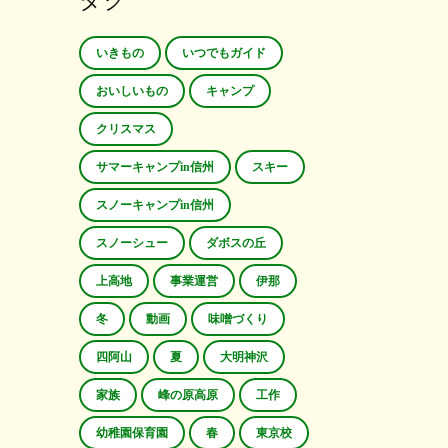
タグ
いきもの
いつでもガイド
おいしいもの
キャンプ
クリスマス
サマーキャンプin信州
スキー
スノーキャンプin信州
スノーシュー
ダボスの丘
上高地
事業運営
伊那
冬
動画
味噌づくり
四阿山
夏
大明神沢
家族
峰の原高原
工作
幼稚園保育園
春
東京校