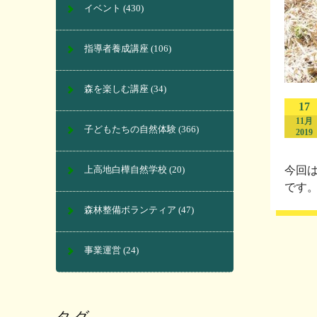
イベント
(430)
指導者養成講座
(106)
森を楽しむ講座
(34)
17
11月
子どもたちの自然体験
(366)
2019
今回
上高地白樺自然学校
(20)
です。
森林整備ボランティア
(47)
事業運営
(24)