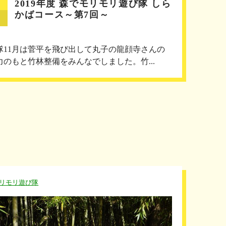
2019年度 森でモリモリ遊び隊 しら
かばコース～第7回～
隊11月は菅平を飛び出して丸子の龍顔寺さんの
力のもと竹林整備をみんなでしました。竹...
リモリ遊び隊