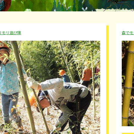
リモリ遊び隊
森でモ