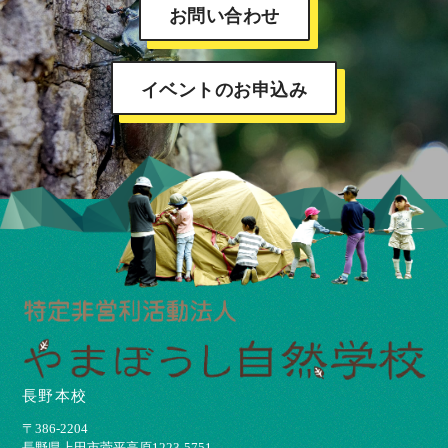
お問い合わせ
イベントのお申込み
長野本校
〒386-2204
⻑野県上⽥市菅平⾼原1223-5751