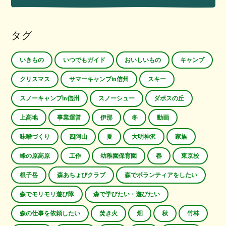
タグ
いきもの
いつでもガイド
おいしいもの
キャンプ
クリスマス
サマーキャンプin信州
スキー
スノーキャンプin信州
スノーシュー
ダボスの丘
上高地
事業運営
伊那
冬
動画
味噌づくり
四阿山
夏
大明神沢
家族
峰の原高原
工作
幼稚園保育園
春
東京校
根子岳
森あちょびクラブ
森でボランティアをしたい
森でモリモリ遊び隊
森で学びたい・遊びたい
森の仕事を依頼したい
焚き火
畑
秋
竹林