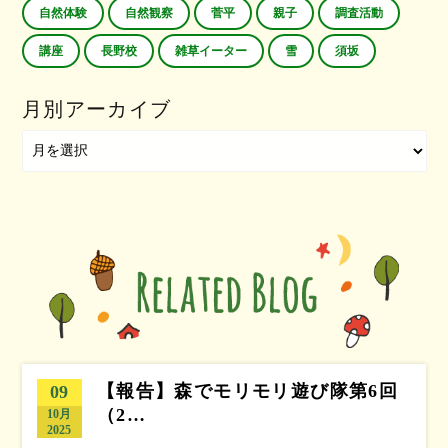
自然体験
自然観察
菅平
親子
調査活動
講座
長野校
雑草イーター
雪
須坂
月別アーカイブ
【報告】森でモリモリ遊び隊第6回
09
（2…
10月
2025