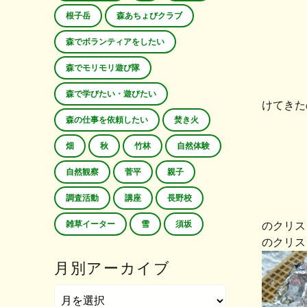
根子岳
森あちょびクラブ
森でボランティアをしたい
森でモリモリ遊び隊
森で学びたい・遊びたい
けてきた
森の仕事を依頼したい
焚き火
畑
秋
竹林
自然体験
自然観察
菅平
親子
調査活動
講座
長野校
雑草イーター
雪
須坂
のクリス
のクリス
月別アーカイブ