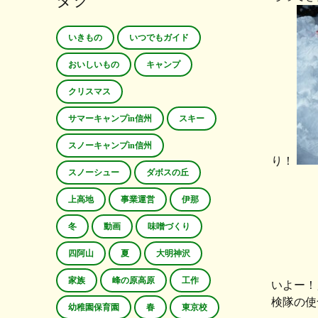
タグ
いきもの
いつでもガイド
おいしいもの
キャンプ
クリスマス
サマーキャンプin信州
スキー
スノーキャンプin信州
り！
スノーシュー
ダボスの丘
上高地
事業運営
伊那
冬
動画
味噌づくり
四阿山
夏
大明神沢
家族
峰の原高原
工作
いよー！
検隊の使
幼稚園保育園
春
東京校