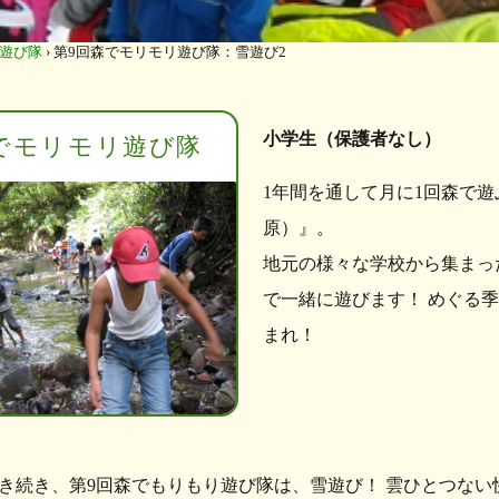
遊び隊
›
第9回森でモリモリ遊び隊：雪遊び2
小学生（保護者なし）
でモリモリ遊び隊
1年間を通して月に1回森で
原）』。
地元の様々な学校から集まっ
で一緒に遊びます！ めぐる
まれ！
き続き、第9回森でもりもり遊び隊は、雪遊び！ 雲ひとつな