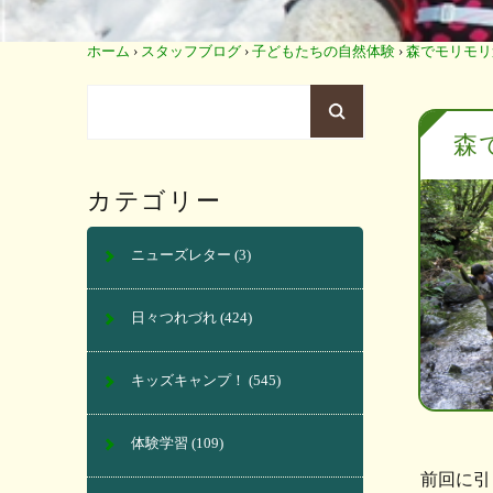
ホーム
›
スタッフブログ
›
子どもたちの自然体験
›
森でモリモリ
森
カテゴリー
ニューズレター
(3)
日々つれづれ
(424)
キッズキャンプ！
(545)
体験学習
(109)
前回に引