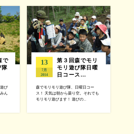
森で
第３回森でモリ
13
び隊
モリ遊び隊日曜
7月
日コース…
2014
遊び
森でモリモリ遊び隊、日曜日コー
みん
ス！ 天気は朝から曇り空。それでも
モリモリ遊びます！ 遊びの...