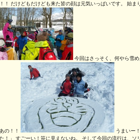
！！ だけどもだけども来た皆の顔は元気いっぱいです。 始ま
今回はさっそく、何やら雪め
あの！！
うまいー！
た！」 すごーい！笹に見えないね。 そして今回の流行は、ソ