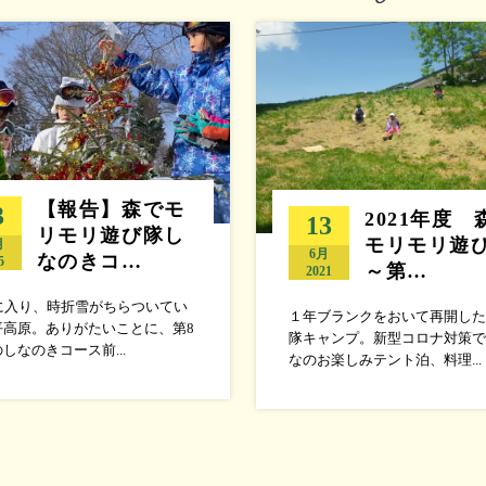
【報告】森でモ
3
2021年度 
13
リモリ遊び隊し
モリモリ遊
月
6月
なのきコ…
5
～第…
2021
月に入り、時折雪がちらついてい
１年ブランクをおいて再開した
平高原。ありがたいことに、第8
隊キャンプ。新型コロナ対策で
しなのきコース前...
なのお楽しみテント泊、料理...