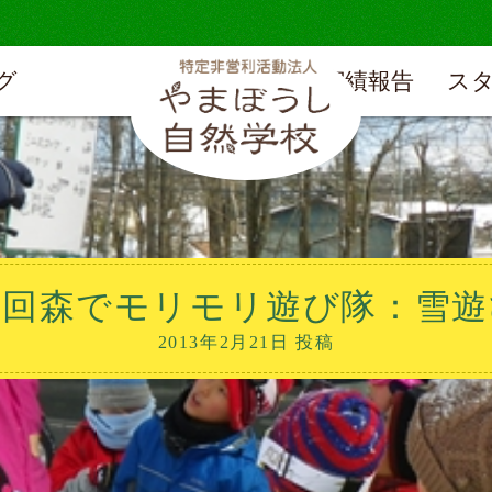
グ
実績報告
ス
9回森でモリモリ遊び隊：雪遊
2013年2月21日 投稿