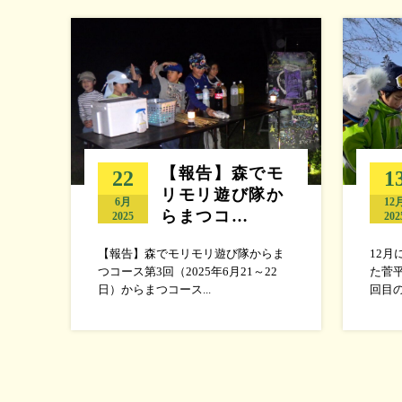
【報告】森でモ
22
1
リモリ遊び隊か
6月
12
らまつコ…
2025
202
【報告】森でモリモリ遊び隊からま
12
つコース第3回（2025年6月21～22
た菅
日）からまつコース...
回目の