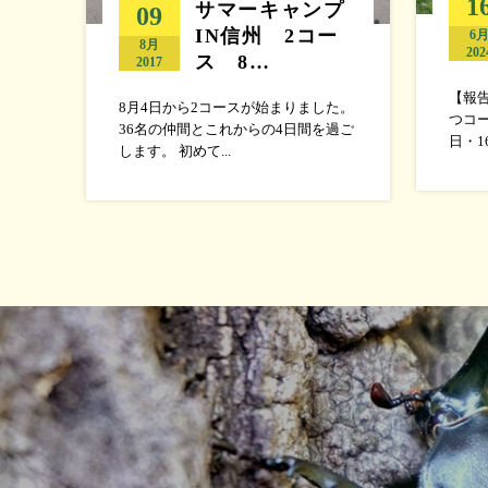
1
サマーキャンプ
09
IN信州 2コー
6
8月
202
ス 8…
2017
【報
8月4日から2コースが始まりました。
つコー
36名の仲間とこれからの4日間を過ご
日・1
します。 初めて...