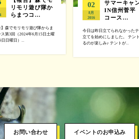
6
サマーキャ
02
リモリ遊び隊か
IN信州菅平
月
8月
らまつコ…
4
コース…
2016
告】森でモリモリ遊び隊からま
今日は昨日立てられなかったテ
ス第3回（2024年6月15日土曜
立てを始めにしました。 テン
6日日曜日）...
るのが楽しみ♪ テントが...
お問い合わせ
イベントのお申込み