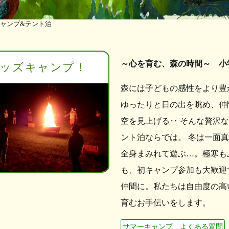
キャンプ&テント泊
～心を育む、森の時間～ 小
ッズキャンプ！
森には子どもの感性をより豊
ゆったりと日の出を眺め、仲
空を見上げる‥ そんな贅沢
ント泊ならでは。 冬は一面
全身まみれて遊ぶ…。極寒も
も、初キャンプ参加も大歓迎
仲間に。私たちは自由度の高
育むお手伝いをします。
サマーキャンプ よくある質問