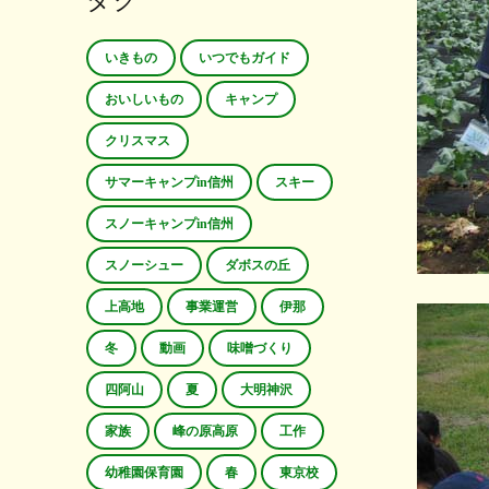
タグ
いきもの
いつでもガイド
おいしいもの
キャンプ
クリスマス
サマーキャンプin信州
スキー
スノーキャンプin信州
スノーシュー
ダボスの丘
上高地
事業運営
伊那
冬
動画
味噌づくり
四阿山
夏
大明神沢
家族
峰の原高原
工作
幼稚園保育園
春
東京校