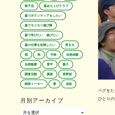
根子岳
森あちょびクラブ
森でボランティアをしたい
森でモリモリ遊び隊
森で学びたい・遊びたい
森の仕事を依頼したい
焚き火
畑
秋
竹林
自然体験
自然観察
菅平
親子
調査活動
講座
長野校
雑草イーター
雪
須坂
ペグをた
ひとりの
月別アーカイブ