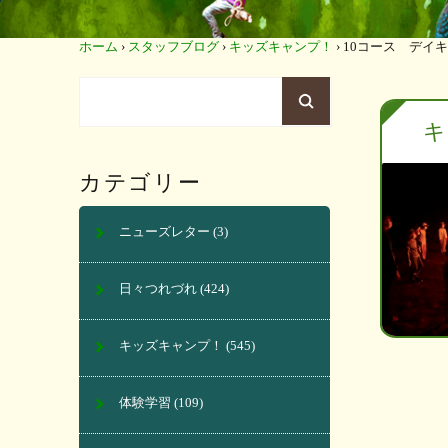
ホーム
›
スタッフブログ
›
キッズキャンプ！
›
10コース デイ
キ
カテゴリー
ニューズレター
(3)
日々つれづれ
(424)
キッズキャンプ！
(545)
体験学習
(109)