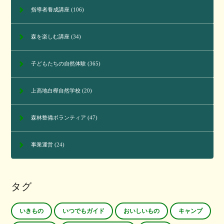
指導者養成講座
(106)
森を楽しむ講座
(34)
子どもたちの自然体験
(365)
上高地白樺自然学校
(20)
森林整備ボランティア
(47)
事業運営
(24)
タグ
いきもの
いつでもガイド
おいしいもの
キャンプ