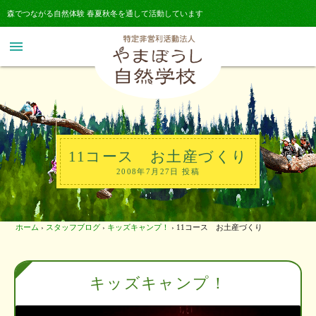
森でつながる自然体験 春夏秋冬を通して活動しています
menu
11コース お土産づくり
2008年7月27日 投稿
ホーム
›
スタッフブログ
›
キッズキャンプ！
›
11コース お土産づくり
キッズキャンプ！