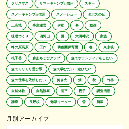
クリスマス
サマーキャンプin信州
スキー
スノーキャンプin信州
スノーシュー
ダボスの丘
上高地
事業運営
伊那
冬
動画
味噌づくり
四阿山
夏
大明神沢
家族
峰の原高原
工作
幼稚園保育園
春
東京校
根子岳
森あちょびクラブ
森でボランティアをしたい
森でモリモリ遊び隊
森で学びたい・遊びたい
森の仕事を依頼したい
焚き火
畑
秋
竹林
自然体験
自然観察
菅平
親子
調査活動
講座
長野校
雑草イーター
雪
須坂
月別アーカイブ