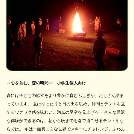
～心を育む、森の時間～ 小学生個人向け
森には子どもの感性をより豊かに育むふしぎが、たくさん詰ま
っています。 夏はゆったりと日の出を眺め、仲間とテントを立
てるワクワク感を味わい、満点の星空を見上げる‥ そんな贅沢
な体験ができるのは、朝から晩までを森で過ごせるテント泊な
らでは。 冬は一面真っ白な世界でスキーにチャレンジ、ふわふ