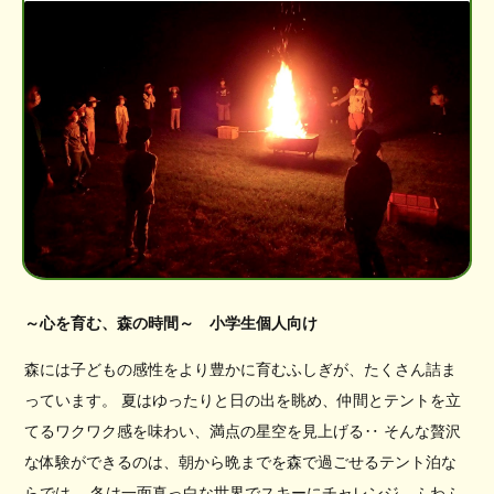
～心を育む、森の時間～ 小学生個人向け
森には子どもの感性をより豊かに育むふしぎが、たくさん詰ま
っています。 夏はゆったりと日の出を眺め、仲間とテントを立
てるワクワク感を味わい、満点の星空を見上げる‥ そんな贅沢
な体験ができるのは、朝から晩までを森で過ごせるテント泊な
らでは。 冬は一面真っ白な世界でスキーにチャレンジ、ふわふ