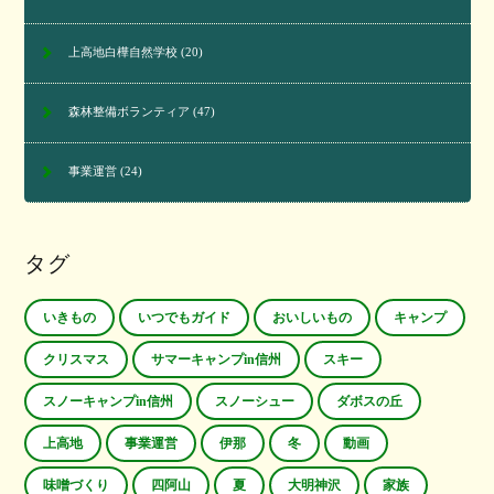
上高地白樺自然学校
(20)
森林整備ボランティア
(47)
事業運営
(24)
タグ
いきもの
いつでもガイド
おいしいもの
キャンプ
クリスマス
サマーキャンプin信州
スキー
スノーキャンプin信州
スノーシュー
ダボスの丘
上高地
事業運営
伊那
冬
動画
味噌づくり
四阿山
夏
大明神沢
家族