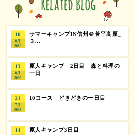
サマーキャンプIN信州＠菅平高原_
10
３…
8月
2019
原人キャンプ 2日目 森と料理の
13
一日
8月
2009
10コース どきどきの一日目
21
7月
2008
原人キャンプ3日目
14