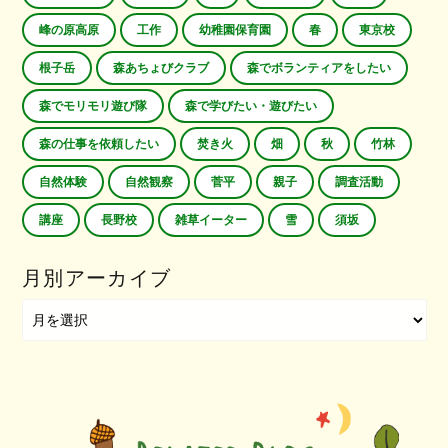
峰の原高原
工作
幼稚園保育園
春
東京校
根子岳
森あちょびクラブ
森でボランティアをしたい
森でモリモリ遊び隊
森で学びたい・遊びたい
森の仕事を依頼したい
焚き火
畑
秋
竹林
自然体験
自然観察
菅平
親子
調査活動
講座
長野校
雑草イーター
雪
須坂
月別アーカイブ