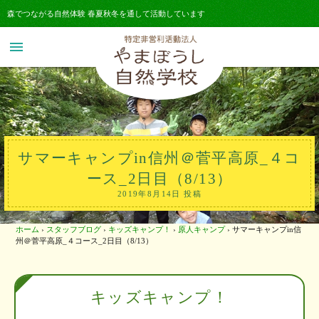
森でつながる自然体験 春夏秋冬を通して活動しています
menu
サマーキャンプin信州＠菅平高原_４コ
ース_2日目（8/13）
2019年8月14日 投稿
ホーム
›
スタッフブログ
›
キッズキャンプ！
›
原人キャンプ
›
サマーキャンプin信
州＠菅平高原_４コース_2日目（8/13）
キッズキャンプ！