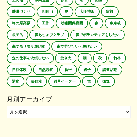
上高地
事業運営
伊那
冬
動画
味噌づくり
四阿山
夏
大明神沢
家族
峰の原高原
工作
幼稚園保育園
春
東京校
根子岳
森あちょびクラブ
森でボランティアをしたい
森でモリモリ遊び隊
森で学びたい・遊びたい
森の仕事を依頼したい
焚き火
畑
秋
竹林
自然体験
自然観察
菅平
親子
調査活動
講座
長野校
雑草イーター
雪
須坂
月別アーカイブ