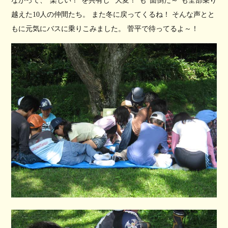
ながって、“楽しい！”を共有し “大変！”も“面倒だ～”も全部乗り
越えた10人の仲間たち。 また冬に戻ってくるね！ そんな声とと
もに元気にバスに乗りこみました。 菅平で待ってるよ～！