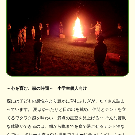
～心を育む、森の時間～ 小学生個人向け
森には子どもの感性をより豊かに育むふしぎが、たくさん詰ま
っています。 夏はゆったりと日の出を眺め、仲間とテントを立
てるワクワク感を味わい、満点の星空を見上げる‥ そんな贅沢
な体験ができるのは、朝から晩までを森で過ごせるテント泊な
らでは。 冬は一面真っ白な世界でスキーにチャレンジ、ふわふ