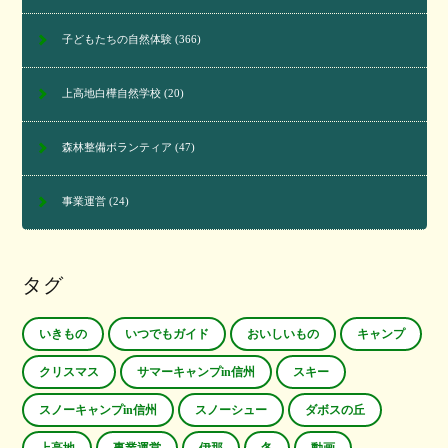
子どもたちの自然体験
(366)
上高地白樺自然学校
(20)
森林整備ボランティア
(47)
事業運営
(24)
タグ
いきもの
いつでもガイド
おいしいもの
キャンプ
クリスマス
サマーキャンプin信州
スキー
スノーキャンプin信州
スノーシュー
ダボスの丘