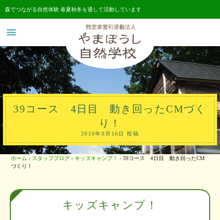
森でつながる自然体験 春夏秋冬を通して活動しています
menu
39コース 4日目 動き回ったCMづく
り！
2010年8月16日 投稿
ホーム
›
スタッフブログ
›
キッズキャンプ！
›
39コース 4日目 動き回ったCM
づくり！
キッズキャンプ！