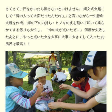
さてさて、汗をかいたら流さないといけません。 縄文式火起こ
しで「昔の人って大変だったんだねぇ」と言いながら一生懸命
火種を作成。 縁の下の力持ち：ヒノキの皮を割いて叩いて柔ら
かくする係りも大忙し。 「命の火が点いたぞ～」 何度か失敗し
たあとに、やっと点いた火を大事に大事に大きくして入った お
風呂は最高！！