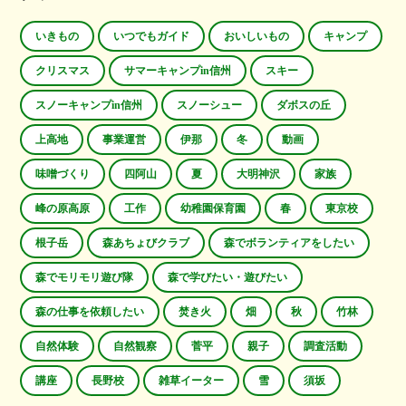
いきもの
いつでもガイド
おいしいもの
キャンプ
クリスマス
サマーキャンプin信州
スキー
スノーキャンプin信州
スノーシュー
ダボスの丘
上高地
事業運営
伊那
冬
動画
味噌づくり
四阿山
夏
大明神沢
家族
峰の原高原
工作
幼稚園保育園
春
東京校
根子岳
森あちょびクラブ
森でボランティアをしたい
森でモリモリ遊び隊
森で学びたい・遊びたい
森の仕事を依頼したい
焚き火
畑
秋
竹林
自然体験
自然観察
菅平
親子
調査活動
講座
長野校
雑草イーター
雪
須坂