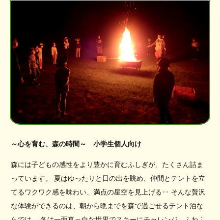
～心を育む、森の時間～ 小学生個人向け
森には子どもの感性をより豊かに育むふしぎが、たくさん詰ま
っています。 夏はゆったりと日の出を眺め、仲間とテントを立
てるワクワク感を味わい、満点の星空を見上げる‥ そんな贅沢
な体験ができるのは、朝から晩までを森で過ごせるテント泊な
らでは。 冬は一面真っ白な世界でスキーにチャレンジ、ふわふ