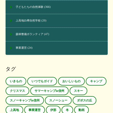
子どもたちの自然体験
(366)
上高地白樺自然学校
(20)
森林整備ボランティア
(47)
事業運営
(24)
タグ
いきもの
いつでもガイド
おいしいもの
キャンプ
クリスマス
サマーキャンプin信州
スキー
スノーキャンプin信州
スノーシュー
ダボスの丘
上高地
事業運営
伊那
冬
動画