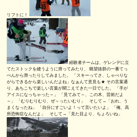
リフトに！
経験者チームは、ゲレンデに立
てたストックを縫うように滑ってみたり、 眺望抜群の一番てっ
ぺんから滑ったりしてみました。 「スキーってさ、しゃべりな
がらできるから楽しいんだよね」なぁんて意見も★ その言葉通
り、あちこちで楽しい言葉が聞こえてきた一日でした。 「手が
アイスになっちゃった～」 「見てみて～、この木、芸術だよ
～」 「むりむりむり、ぜ～ったいむり」 そして→「おれ、う
まくなったね」 「自分にすごいよ！って言いたいよ」 「俺、高
所恐怖症なんだよ」 そして→「見た目より、ちょろいね」