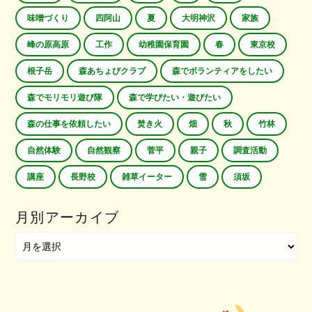
味噌づくり
四阿山
夏
大明神沢
家族
峰の原高原
工作
幼稚園保育園
春
東京校
根子岳
森あちょびクラブ
森でボランティアをしたい
森でモリモリ遊び隊
森で学びたい・遊びたい
森の仕事を依頼したい
焚き火
畑
秋
竹林
自然体験
自然観察
菅平
親子
調査活動
講座
長野校
雑草イーター
雪
須坂
月別アーカイブ