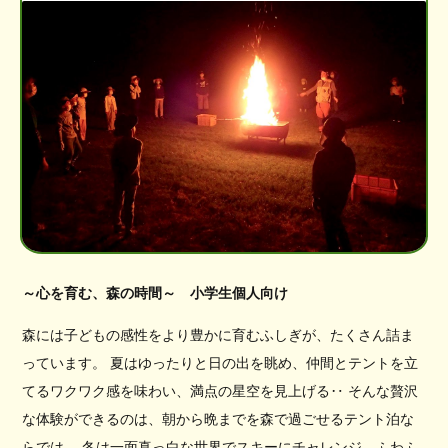
～心を育む、森の時間～ 小学生個人向け
森には子どもの感性をより豊かに育むふしぎが、たくさん詰ま
っています。 夏はゆったりと日の出を眺め、仲間とテントを立
てるワクワク感を味わい、満点の星空を見上げる‥ そんな贅沢
な体験ができるのは、朝から晩までを森で過ごせるテント泊な
らでは。 冬は一面真っ白な世界でスキーにチャレンジ、ふわふ