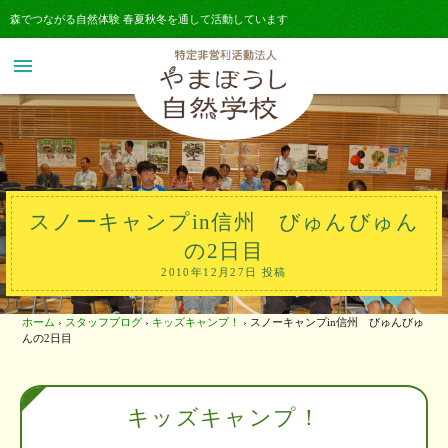
森でつながる自然体験 春夏秋冬を通して活動しています
menu
スノーキャンプin信州 びゅんびゅん
の2日目
2010年12月27日 投稿
ホーム
›
スタッフブログ
›
キッズキャンプ！
›
スノーキャンプin信州 びゅんびゅ
んの2日目
キッズキャンプ！