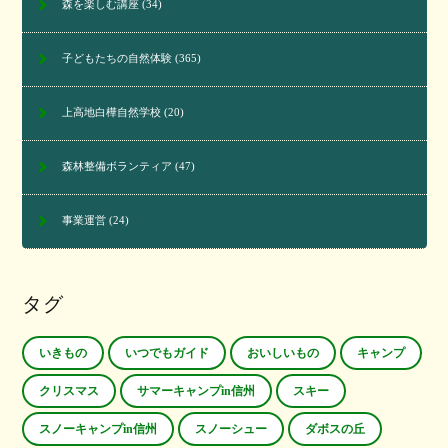
森を楽しむ講座
(34)
子どもたちの自然体験
(365)
上高地白樺自然学校
(20)
森林整備ボランティア
(47)
事業運営
(24)
タグ
いきもの
いつでもガイド
おいしいもの
キャンプ
クリスマス
サマーキャンプin信州
スキー
スノーキャンプin信州
スノーシュー
ダボスの丘