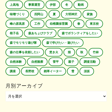
上高地
事業運営
伊那
冬
動画
味噌づくり
四阿山
夏
大明神沢
家族
峰の原高原
工作
幼稚園保育園
春
東京校
根子岳
森あちょびクラブ
森でボランティアをしたい
森でモリモリ遊び隊
森で学びたい・遊びたい
森の仕事を依頼したい
焚き火
畑
秋
竹林
自然体験
自然観察
菅平
親子
調査活動
講座
長野校
雑草イーター
雪
須坂
月別アーカイブ