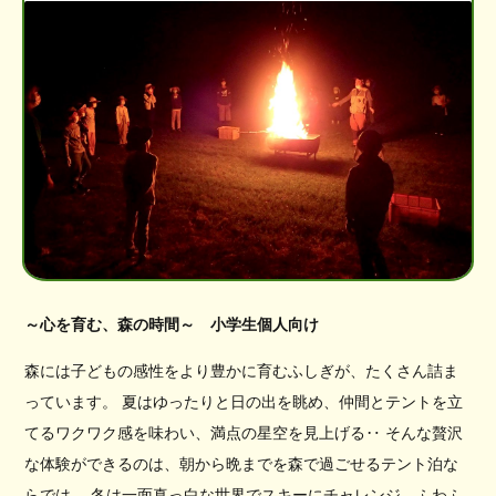
～心を育む、森の時間～ 小学生個人向け
森には子どもの感性をより豊かに育むふしぎが、たくさん詰ま
っています。 夏はゆったりと日の出を眺め、仲間とテントを立
てるワクワク感を味わい、満点の星空を見上げる‥ そんな贅沢
な体験ができるのは、朝から晩までを森で過ごせるテント泊な
らでは。 冬は一面真っ白な世界でスキーにチャレンジ、ふわふ