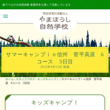
森でつながる自然体験 春夏秋冬を通して活動しています
menu
サマーキャンプｉｎ信州 菅平高原 6
コース 3日目
2015年8月11日 投稿
ホーム
›
スタッフブログ
›
キッズキャンプ！
›
サマーキャンプｉｎ信州 菅平高
原 6コース 3日目
キッズキャンプ！