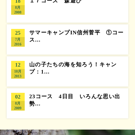
１７コース 森遊び
18
8月
2008
サマーキャンプIN信州菅平 ①コー
25
ス…
7月
2016
山の子たちの海を知ろう！キャン
12
プ：1…
10月
2013
23コース 4日目 いろんな思い出
02
勢…
8月
2009