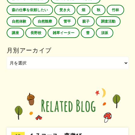
森の仕事を依頼したい
焚き火
畑
秋
竹林
自然体験
自然観察
菅平
親子
調査活動
講座
長野校
雑草イーター
雪
須坂
月別アーカイブ