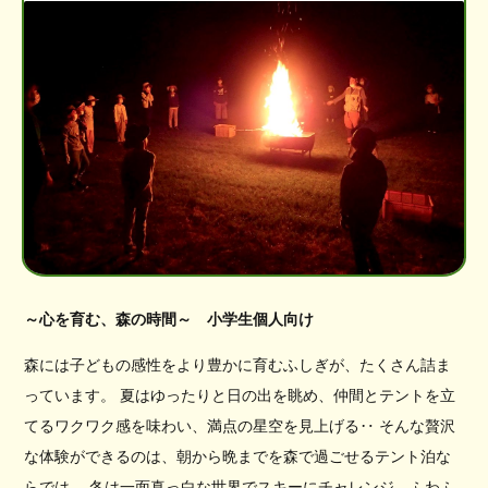
～心を育む、森の時間～ 小学生個人向け
森には子どもの感性をより豊かに育むふしぎが、たくさん詰ま
っています。 夏はゆったりと日の出を眺め、仲間とテントを立
てるワクワク感を味わい、満点の星空を見上げる‥ そんな贅沢
な体験ができるのは、朝から晩までを森で過ごせるテント泊な
らでは。 冬は一面真っ白な世界でスキーにチャレンジ、ふわふ