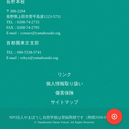
長野本校
〒386-2204
⻑野県上⽥市菅平⾼原1223-5751
TEL：0268-74-2735
FAX：0268-74-2795
E-mail：contact@yamaboushi.org
首都圏東京支部
TEL：090-5338-5741
E-mail：tokyo@yamaboushi.org
リンク
個⼈情報取り扱い
傷害保険
サイトマップ
control_point
NPO法⼈やまぼうし⾃然学校は登録商標です（商標2000-009695）
© Yamaboushi Nature School. All Rights Reserved.