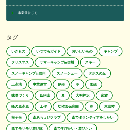
事業運営
(24)
タグ
いきもの
いつでもガイド
おいしいもの
キャンプ
クリスマス
サマーキャンプin信州
スキー
スノーキャンプin信州
スノーシュー
ダボスの丘
上高地
事業運営
伊那
冬
動画
味噌づくり
四阿山
夏
大明神沢
家族
峰の原高原
工作
幼稚園保育園
春
東京校
根子岳
森あちょびクラブ
森でボランティアをしたい
森でモリモリ遊び隊
森で学びたい・遊びたい