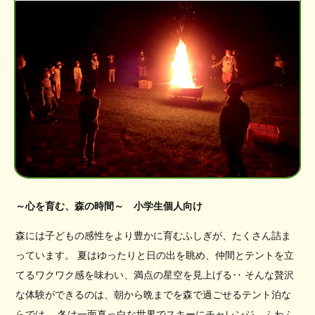
～心を育む、森の時間～ 小学生個人向け
森には子どもの感性をより豊かに育むふしぎが、たくさん詰ま
っています。 夏はゆったりと日の出を眺め、仲間とテントを立
てるワクワク感を味わい、満点の星空を見上げる‥ そんな贅沢
な体験ができるのは、朝から晩までを森で過ごせるテント泊な
らでは。 冬は一面真っ白な世界でスキーにチャレンジ、ふわふ