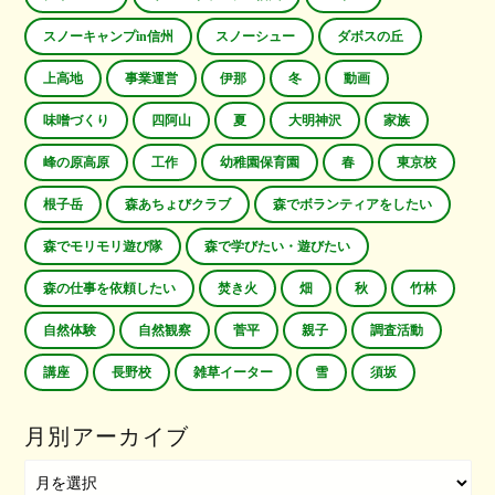
スノーキャンプin信州
スノーシュー
ダボスの丘
上高地
事業運営
伊那
冬
動画
味噌づくり
四阿山
夏
大明神沢
家族
峰の原高原
工作
幼稚園保育園
春
東京校
根子岳
森あちょびクラブ
森でボランティアをしたい
森でモリモリ遊び隊
森で学びたい・遊びたい
森の仕事を依頼したい
焚き火
畑
秋
竹林
自然体験
自然観察
菅平
親子
調査活動
講座
長野校
雑草イーター
雪
須坂
月別アーカイブ