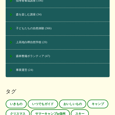
指導者養成講座
(106)
森を楽しむ講座
(34)
子どもたちの自然体験
(366)
上高地白樺自然学校
(20)
森林整備ボランティア
(47)
事業運営
(24)
タグ
いきもの
いつでもガイド
おいしいもの
キャンプ
クリスマス
サマーキャンプin信州
スキー