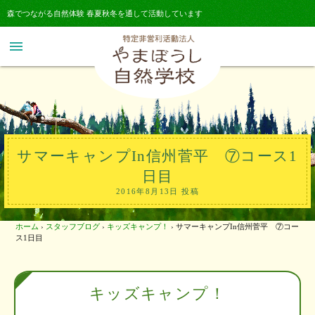
森でつながる自然体験 春夏秋冬を通して活動しています
menu
サマーキャンプIn信州菅平 ⑦コース1
日目
2016年8月13日 投稿
ホーム
›
スタッフブログ
›
キッズキャンプ！
›
サマーキャンプIn信州菅平 ⑦コー
ス1日目
キッズキャンプ！