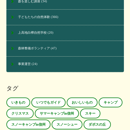
森を楽しむ講座
(34)
子どもたちの自然体験
(366)
上高地白樺自然学校
(20)
森林整備ボランティア
(47)
事業運営
(24)
タグ
いきもの
いつでもガイド
おいしいもの
キャンプ
クリスマス
サマーキャンプin信州
スキー
スノーキャンプin信州
スノーシュー
ダボスの丘