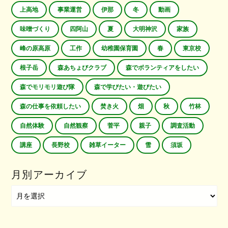
上高地
事業運営
伊那
冬
動画
味噌づくり
四阿山
夏
大明神沢
家族
峰の原高原
工作
幼稚園保育園
春
東京校
根子岳
森あちょびクラブ
森でボランティアをしたい
森でモリモリ遊び隊
森で学びたい・遊びたい
森の仕事を依頼したい
焚き火
畑
秋
竹林
自然体験
自然観察
菅平
親子
調査活動
講座
長野校
雑草イーター
雪
須坂
月別アーカイブ