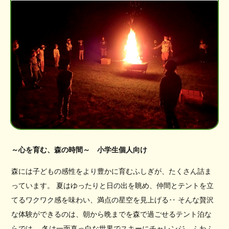
～心を育む、森の時間～ 小学生個人向け
森には子どもの感性をより豊かに育むふしぎが、たくさん詰ま
っています。 夏はゆったりと日の出を眺め、仲間とテントを立
てるワクワク感を味わい、満点の星空を見上げる‥ そんな贅沢
な体験ができるのは、朝から晩までを森で過ごせるテント泊な
らでは。 冬は一面真っ白な世界でスキーにチャレンジ、ふわふ