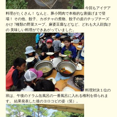
今回もアイデア
料理がたくさん！ なんと、豚小間肉で本格的な唐揚げまで登
場！ その他、餃子、カボチャの煮物、餃子の皮のチップチーズ
かけ 7種類の野菜スープ、麻婆豆腐などなど、どれも大人顔負け
の 美味しい料理ができあがっていました。
料理対決１位の
班は、午後のドラム缶風呂の一番風呂に入れる権利を得られま
す。 結果発表した後のヨロコビの姿（笑）。