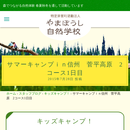
森でつながる自然体験 春夏秋冬を通して活動しています
menu
サマーキャンプｉｎ信州 菅平高原 2
コース1日目
2015年7月28日 投稿
ホーム
›
スタッフブログ
›
キッズキャンプ！
›
サマーキャンプｉｎ信州 菅平高
原 2コース1日目
キッズキャンプ！