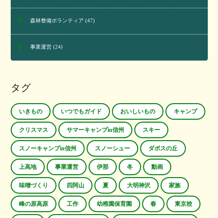
森林整備ボランティア
(47)
事業運営
(24)
タグ
いきもの
いつでもガイド
おいしいもの
キャンプ
クリスマス
サマーキャンプin信州
スキー
スノーキャンプin信州
スノーシュー
ダボスの丘
上高地
事業運営
伊那
冬
動画
味噌づくり
四阿山
夏
大明神沢
家族
峰の原高原
工作
幼稚園保育園
春
東京校