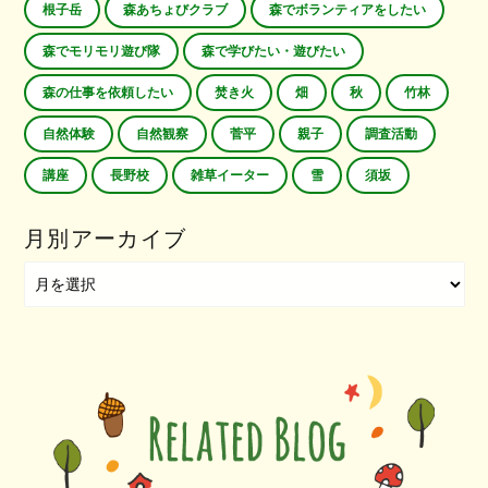
根子岳
森あちょびクラブ
森でボランティアをしたい
森でモリモリ遊び隊
森で学びたい・遊びたい
森の仕事を依頼したい
焚き火
畑
秋
竹林
自然体験
自然観察
菅平
親子
調査活動
講座
長野校
雑草イーター
雪
須坂
月別アーカイブ