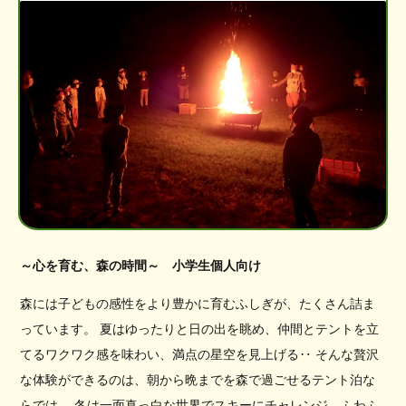
～心を育む、森の時間～ 小学生個人向け
森には子どもの感性をより豊かに育むふしぎが、たくさん詰ま
っています。 夏はゆったりと日の出を眺め、仲間とテントを立
てるワクワク感を味わい、満点の星空を見上げる‥ そんな贅沢
な体験ができるのは、朝から晩までを森で過ごせるテント泊な
らでは。 冬は一面真っ白な世界でスキーにチャレンジ、ふわふ