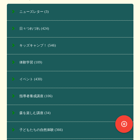
ニューズレター
(3)
日々つれづれ
(424)
キッズキャンプ！
(546)
体験学習
(109)
イベント
(430)
指導者養成講座
(106)
森を楽しむ講座
(34)
control_point
子どもたちの自然体験
(366)