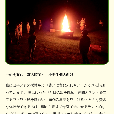
～心を育む、森の時間～ 小学生個人向け
森には子どもの感性をより豊かに育むふしぎが、たくさん詰ま
っています。 夏はゆったりと日の出を眺め、仲間とテントを立
てるワクワク感を味わい、満点の星空を見上げる‥ そんな贅沢
な体験ができるのは、朝から晩までを森で過ごせるテント泊な
らでは。 冬は一面真っ白な世界でスキーにチャレンジ、ふわふ