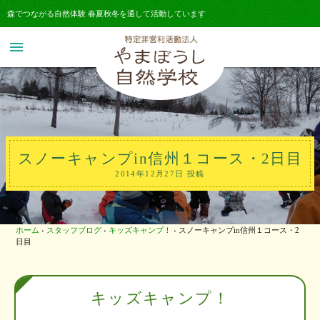
森でつながる自然体験 春夏秋冬を通して活動しています
menu
スノーキャンプin信州１コース・2日目
2014年12月27日 投稿
ホーム
›
スタッフブログ
›
キッズキャンプ！
›
スノーキャンプin信州１コース・2
日目
キッズキャンプ！