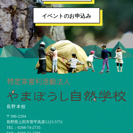
イベントのお申込み
長野本校
〒386-2204
⻑野県上⽥市菅平⾼原1223-5751
TEL：0268-74-2735