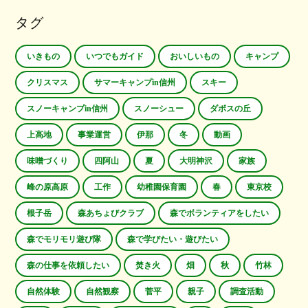
タグ
いきもの
いつでもガイド
おいしいもの
キャンプ
クリスマス
サマーキャンプin信州
スキー
スノーキャンプin信州
スノーシュー
ダボスの丘
上高地
事業運営
伊那
冬
動画
味噌づくり
四阿山
夏
大明神沢
家族
峰の原高原
工作
幼稚園保育園
春
東京校
根子岳
森あちょびクラブ
森でボランティアをしたい
森でモリモリ遊び隊
森で学びたい・遊びたい
森の仕事を依頼したい
焚き火
畑
秋
竹林
自然体験
自然観察
菅平
親子
調査活動