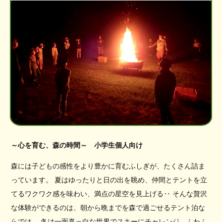
～心を育む、森の時間～ 小学生個人向け
森には子どもの感性をより豊かに育むふしぎが、たくさん詰ま
っています。 夏はゆったりと日の出を眺め、仲間とテントを立
てるワクワク感を味わい、満点の星空を見上げる‥ そんな贅沢
な体験ができるのは、朝から晩までを森で過ごせるテント泊な
らでは。 冬は一面真っ白な世界でスキーにチャレンジ、ふわふ