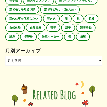
根子岳
森あちょびクラブ
森でボランティアをしたい
森でモリモリ遊び隊
森で学びたい・遊びたい
森の仕事を依頼したい
焚き火
畑
秋
竹林
自然体験
自然観察
菅平
親子
調査活動
講座
長野校
雑草イーター
雪
須坂
月別アーカイブ