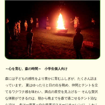
～心を育む、森の時間～ 小学生個人向け
森には子どもの感性をより豊かに育むふしぎが、たくさん詰ま
っています。 夏はゆったりと日の出を眺め、仲間とテントを立
てるワクワク感を味わい、満点の星空を見上げる‥ そんな贅沢
な体験ができるのは、朝から晩までを森で過ごせるテント泊な
らでは。 冬は一面真っ白な世界でスキーにチャレンジ、ふわふ