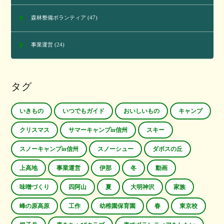
森林整備ボランティア
(47)
事業運営
(24)
タグ
いきもの
いつでもガイド
おいしいもの
キャンプ
クリスマス
サマーキャンプin信州
スキー
スノーキャンプin信州
スノーシュー
ダボスの丘
上高地
事業運営
伊那
冬
動画
味噌づくり
四阿山
夏
大明神沢
家族
峰の原高原
工作
幼稚園保育園
春
東京校