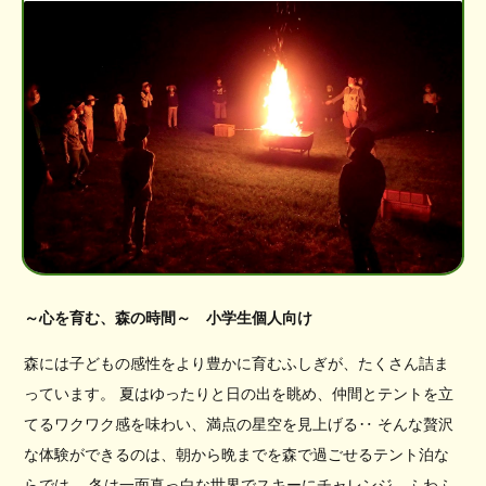
～心を育む、森の時間～ 小学生個人向け
森には子どもの感性をより豊かに育むふしぎが、たくさん詰ま
っています。 夏はゆったりと日の出を眺め、仲間とテントを立
てるワクワク感を味わい、満点の星空を見上げる‥ そんな贅沢
な体験ができるのは、朝から晩までを森で過ごせるテント泊な
らでは。 冬は一面真っ白な世界でスキーにチャレンジ、ふわふ