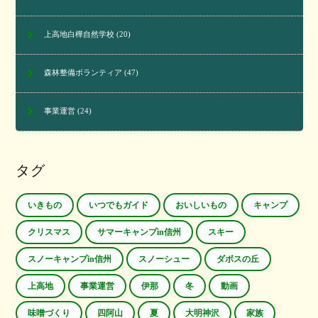
上高地白樺自然学校
(20)
森林整備ボランティア
(47)
事業運営
(24)
タグ
いきもの
いつでもガイド
おいしいもの
キャンプ
クリスマス
サマーキャンプin信州
スキー
スノーキャンプin信州
スノーシュー
ダボスの丘
上高地
事業運営
伊那
冬
動画
味噌づくり
四阿山
夏
大明神沢
家族