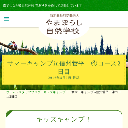
森でつながる自然体験 春夏秋冬を通して活動しています
menu
サマーキャンプin信州菅平 ④コース2
日目
2016年8月2日 投稿
ホーム
›
スタッフブログ
›
キッズキャンプ！
›
サマーキャンプin信州菅平 ④コー
ス2日目
キッズキャンプ！