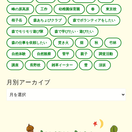
峰の原高原
工作
幼稚園保育園
春
東京校
根子岳
森あちょびクラブ
森でボランティアをしたい
森でモリモリ遊び隊
森で学びたい・遊びたい
森の仕事を依頼したい
焚き火
畑
秋
竹林
自然体験
自然観察
菅平
親子
調査活動
講座
長野校
雑草イーター
雪
須坂
月別アーカイブ