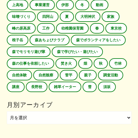
上高地
事業運営
伊那
冬
動画
味噌づくり
四阿山
夏
大明神沢
家族
峰の原高原
工作
幼稚園保育園
春
東京校
根子岳
森あちょびクラブ
森でボランティアをしたい
森でモリモリ遊び隊
森で学びたい・遊びたい
森の仕事を依頼したい
焚き火
畑
秋
竹林
自然体験
自然観察
菅平
親子
調査活動
講座
長野校
雑草イーター
雪
須坂
月別アーカイブ