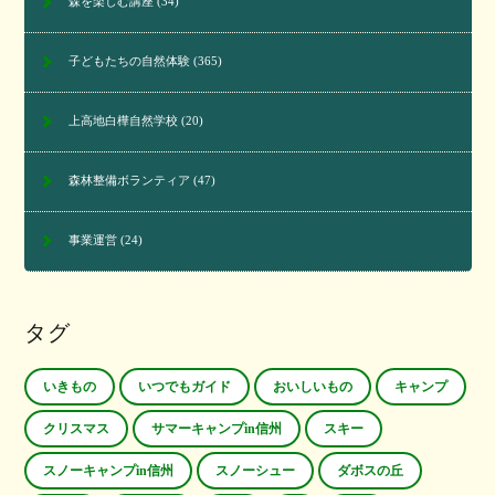
森を楽しむ講座
(34)
子どもたちの自然体験
(365)
上高地白樺自然学校
(20)
森林整備ボランティア
(47)
事業運営
(24)
タグ
いきもの
いつでもガイド
おいしいもの
キャンプ
クリスマス
サマーキャンプin信州
スキー
スノーキャンプin信州
スノーシュー
ダボスの丘