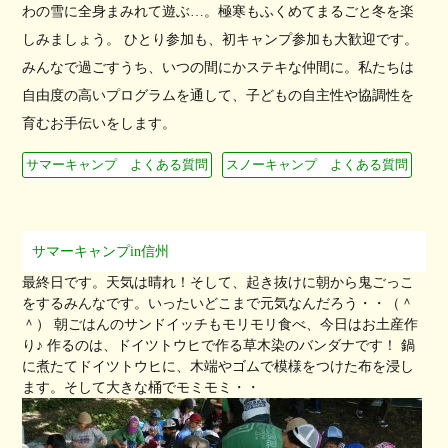
わの雪に全身まみれて遊ぶ…。極寒もふくめてまるごと冬を楽
しみましょう。 ひとり参加も、初キャンプ参加も大歓迎です。
みんなで過ごすうち、いつの間にかステキな仲間に。私たちは
自由度の高いプログラムを通して、子どもの自主性や協調性を
育むお手伝いをします。
サマーキャンプ よくある質問
スノーキャンプ よくある質問
サマーキャンプin信州
最終日です。天気は晴れ！そして、起き抜けに朝から鬼ごっこ
をするみんなです。いったいどこまで元気なんだろう・・（＾
＾） 朝ごはんのサンドイッチもモリモリ食べ、今日はお土産作
り♪ 作るのは、ドイツトウヒで作る草木染のバンダナです！ 鍋
に煮たてドイツトウヒに、木端やゴムで模様をつけた布を浸し
ます。そして大きな桶でモミモミ・・