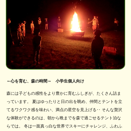
～心を育む、森の時間～ 小学生個人向け
森には子どもの感性をより豊かに育むふしぎが、たくさん詰ま
っています。 夏はゆったりと日の出を眺め、仲間とテントを立
てるワクワク感を味わい、満点の星空を見上げる‥ そんな贅沢
な体験ができるのは、朝から晩までを森で過ごせるテント泊な
らでは。 冬は一面真っ白な世界でスキーにチャレンジ、ふわふ