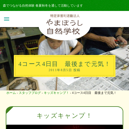
森でつながる自然体験 春夏秋冬を通して活動しています
menu
4コース4日目 最後まで元気！
2011年8月5日 投稿
ホーム
›
スタッフブログ
›
キッズキャンプ！
›
4コース4日目 最後まで元気！
キッズキャンプ！