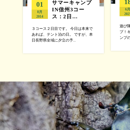
1
サマーキャンプ
01
IN信州3コー
6
8月
202
ス：2日…
2014
遊び
３コース２日目です。 今日は本来で
プ！
あれば、テント泊の日。 ですが、本
ンプの
日長野県全域に夕立の予...