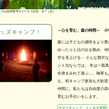
プin信州菅平4コース 1日目 8/7（火）
～心を育む、森の時間～ 小
ッズキャンプ！
森には子どもの感性をより豊
ゆったりと日の出を眺め、仲
空を見上げる‥ そんな贅沢
ント泊ならでは。 冬は一面
全身まみれて遊ぶ…。極寒も
も、初キャンプ参加も大歓迎
仲間に。私たちは自由度の高
育むお手伝いをします。
サマーキャンプ よくある質問