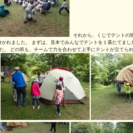
それから、くじでテントの班
分かれました。 まずは、見本でみんなでテントを１基たてまし
た。 どの班も、チームで力を合わせて上手にテントが立てられ
。