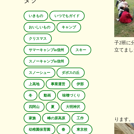
タグ
いきもの
いつでもガイド
おいしいもの
キャンプ
クリスマス
子2班に
立てまし
サマーキャンプin信州
スキー
スノーキャンプin信州
スノーシュー
ダボスの丘
上高地
事業運営
伊那
冬
動画
味噌づくり
四阿山
夏
大明神沢
家族
峰の原高原
工作
ります
幼稚園保育園
春
東京校