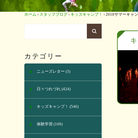
ホーム
›
スタッフブログ
›
キッズキャンプ！
›
2018サマーキャン
キ
カテゴリー
ニューズレター
(3)
日々つれづれ
(424)
キッズキャンプ！
(546)
体験学習
(109)