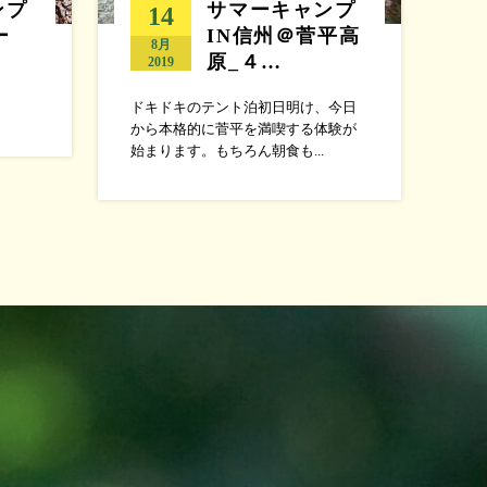
ンプ
サマーキャンプ
14
ー
IN信州＠菅平高
8月
原_４…
2019
ドキドキのテント泊初日明け、今日
から本格的に菅平を満喫する体験が
始まります。もちろん朝食も...