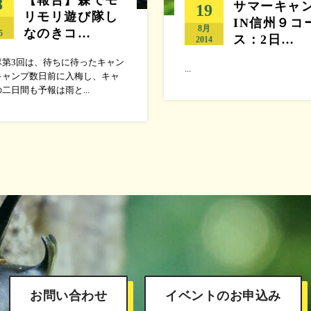
8
サマーキャ
19
リモリ遊び隊し
IN信州９コ
月
8月
なのきコ…
5
ス：2日…
2014
隊第3回は、待ちに待ったキャン
...
キャンプ数日前に入梅し、キャ
二日間も予報は雨と...
お問い合わせ
イベントのお申込み