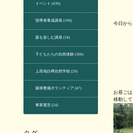
イベント
(430)
指導者養成講座
(106)
今日から
森を楽しむ講座
(34)
子どもたちの自然体験
(366)
上高地白樺自然学校
(20)
森林整備ボランティア
(47)
お昼ごは
移動して
事業運営
(24)