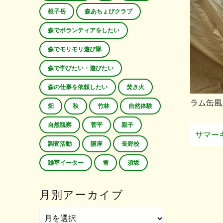
根子岳
森あちょびクラブ
森でボランティアをしたい
森でモリモリ遊び隊
森で学びたい・遊びたい
森の仕事を依頼したい
焚き火
ラム缶風
畑
秋
竹林
自然体験
自然観察
菅平
親子
サマー
調査活動
講座
長野校
雑草イーター
雪
須坂
月別アーカイブ