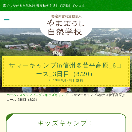
森でつながる自然体験 春夏秋冬を通して活動しています
menu
サマーキャンプin信州＠菅平高原_6コ
ース_3日目（8/20）
2019年8月20日 投稿
ホーム
›
スタッフブログ
›
キッズキャンプ！
›
サマーキャンプin信州＠菅平高原_6
コース_3日目（8/20）
キッズキャンプ！