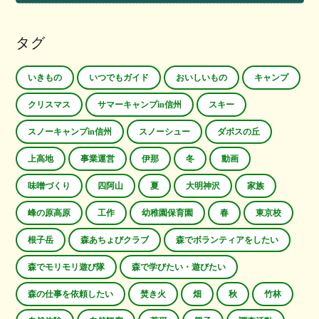
タグ
いきもの
いつでもガイド
おいしいもの
キャンプ
クリスマス
サマーキャンプin信州
スキー
スノーキャンプin信州
スノーシュー
ダボスの丘
上高地
事業運営
伊那
冬
動画
味噌づくり
四阿山
夏
大明神沢
家族
峰の原高原
工作
幼稚園保育園
春
東京校
根子岳
森あちょびクラブ
森でボランティアをしたい
森でモリモリ遊び隊
森で学びたい・遊びたい
森の仕事を依頼したい
焚き火
畑
秋
竹林