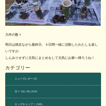
力作の数々
明日は残念ながら最終日、４日間一緒に活動したわたしも寂し
いですが、
しんみりせずに元気にまとめをして元気にお家へ帰ろうね！
カテゴリー
ニューズレター
(3)
日々つれづれ
(424)
キッズキャンプ！
(546)