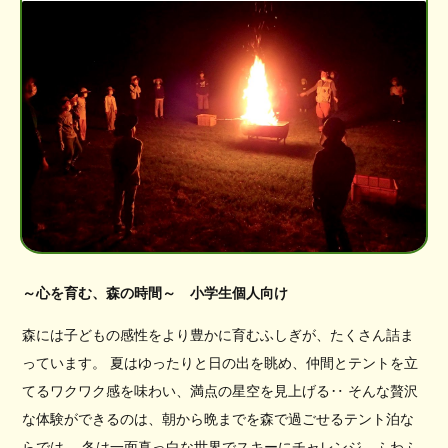
～心を育む、森の時間～ 小学生個人向け
森には子どもの感性をより豊かに育むふしぎが、たくさん詰ま
っています。 夏はゆったりと日の出を眺め、仲間とテントを立
てるワクワク感を味わい、満点の星空を見上げる‥ そんな贅沢
な体験ができるのは、朝から晩までを森で過ごせるテント泊な
らでは。 冬は一面真っ白な世界でスキーにチャレンジ、ふわふ