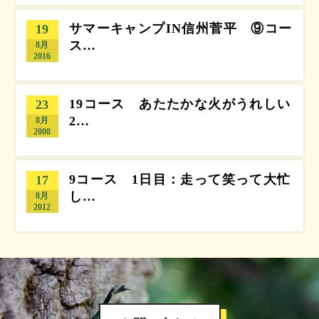
サマーキャンプIN信州菅平 ⑨コー
19
ス…
8月
2016
19コース あたたかな火がうれしい
23
2…
8月
2008
9コース 1日目：走って笑って大忙
17
し…
8月
2012