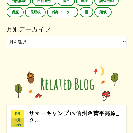
自然体験
自然観察
菅平
親子
調査活動
講座
長野校
雑草イーター
雪
須坂
月別アーカイブ
サマーキャンプIN信州＠菅平高原_
08
２…
8月
2019