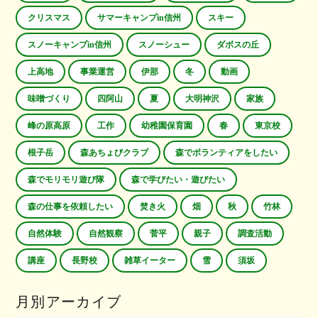
クリスマス
サマーキャンプin信州
スキー
スノーキャンプin信州
スノーシュー
ダボスの丘
上高地
事業運営
伊那
冬
動画
味噌づくり
四阿山
夏
大明神沢
家族
峰の原高原
工作
幼稚園保育園
春
東京校
根子岳
森あちょびクラブ
森でボランティアをしたい
森でモリモリ遊び隊
森で学びたい・遊びたい
森の仕事を依頼したい
焚き火
畑
秋
竹林
自然体験
自然観察
菅平
親子
調査活動
講座
長野校
雑草イーター
雪
須坂
月別アーカイブ