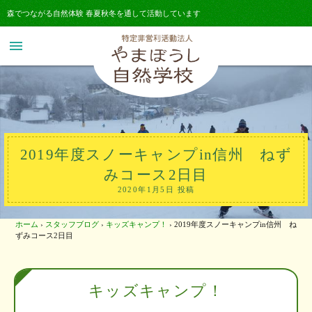
森でつながる自然体験 春夏秋冬を通して活動しています
menu
2019年度スノーキャンプin信州 ねず
みコース2日目
2020年1月5日 投稿
ホーム
›
スタッフブログ
›
キッズキャンプ！
›
2019年度スノーキャンプin信州 ね
ずみコース2日目
キッズキャンプ！