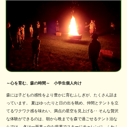
～心を育む、森の時間～ 小学生個人向け
森には子どもの感性をより豊かに育むふしぎが、たくさん詰ま
っています。 夏はゆったりと日の出を眺め、仲間とテントを立
てるワクワク感を味わい、満点の星空を見上げる‥ そんな贅沢
な体験ができるのは、朝から晩までを森で過ごせるテント泊な
らでは。 冬は一面真っ白な世界でスキーにチャレンジ、ふわふ