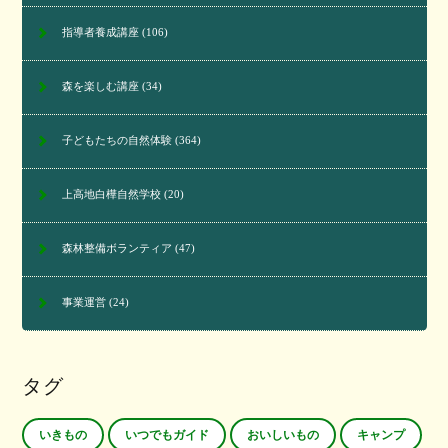
指導者養成講座
(106)
森を楽しむ講座
(34)
子どもたちの自然体験
(364)
上高地白樺自然学校
(20)
森林整備ボランティア
(47)
事業運営
(24)
タグ
いきもの
いつでもガイド
おいしいもの
キャンプ