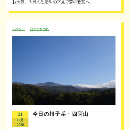
お天気。５日の生活科の下見で森の教室へ。...
イベント
日々つれづれ
今日の根子岳・四阿山
21
10月
2020