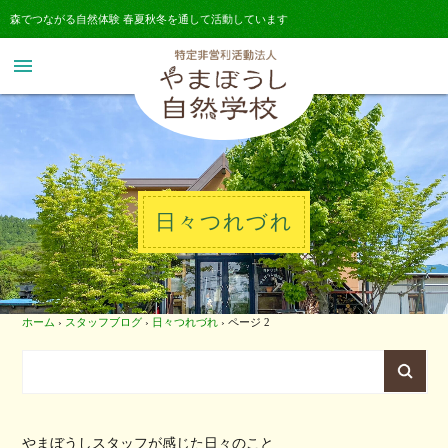
森でつながる自然体験 春夏秋冬を通して活動しています
menu
日々つれづれ
ホーム
›
スタッフブログ
›
日々つれづれ
›
ページ 2
やまぼうしスタッフが感じた日々のこと