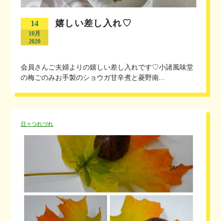
嬉しい差し入れ♡
14
10月
2020
会員さんご夫婦よりの嬉しい差し入れです♡小諸風味堂
の梅ごのみお手製のショウガ甘辛煮と菱野南...
日々つれづれ