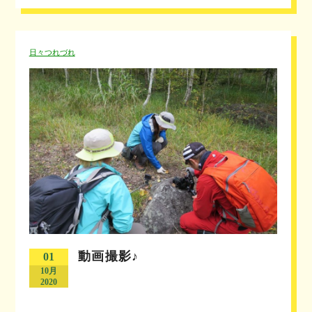
日々つれづれ
動画撮影♪
01
10月
2020