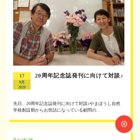
20周年記念誌発刊に向けて対談♪
17
9月
2020
先日、20周年記念誌発刊に向けて対談♪やまぼうし自然
学校創設期からお世話になっている顧問の...
control_point
日々つれづれ