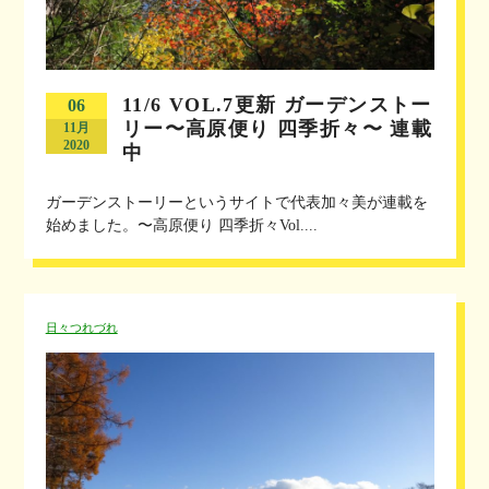
11/6 VOL.7更新 ガーデンストー
06
リー〜高原便り 四季折々〜 連載
11月
2020
中
ガーデンストーリーというサイトで代表加々美が連載を
始めました。〜高原便り 四季折々Vol....
日々つれづれ