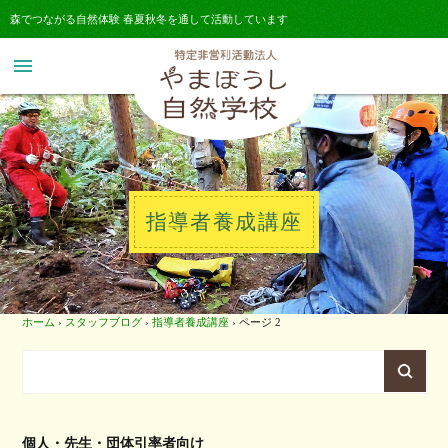
森でつながる自然体験 春夏秋冬を通して活動しています
menu
指導者養成講座
ホーム
›
スタッフブログ
›
指導者養成講座
›
ページ 2
個人・先生・団体引率者向け