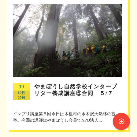
やまぼうし自然学校インタープ
19
リター養成講座⑤合同 ５/７
10月
2019
インプリ講座第５回今日は木祖村の水木沢天然林の観
control_point
察。今回の講師はやまぼうし会員でNPO法人...