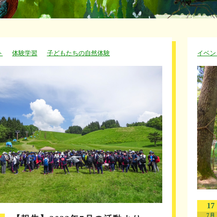
ト
体験学習
子どもたちの自然体験
イベン
17
7月