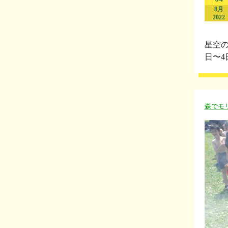
8月
2022
星空の
日〜4
森でモ