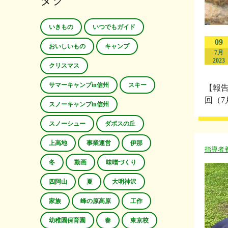
タグ
いきもの
いつでもガイド
09
おいしいもの
キャンプ
7月
2023
クリスマス
サマーキャンプin信州
スキー
【報告
回（7
スノーキャンプin信州
スノーシュー
ダボスの丘
上高地
事業運営
伊那
指導者
冬
動画
味噌づくり
四阿山
夏
大明神沢
家族
峰の原高原
工作
幼稚園保育園
春
東京校