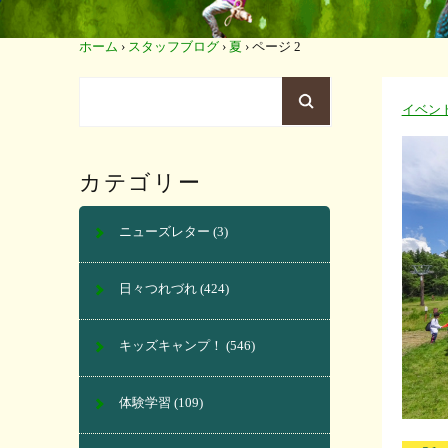
ホーム
›
スタッフブログ
›
夏
›
ページ 2
イベン
カテゴリー
ニューズレター
(3)
日々つれづれ
(424)
キッズキャンプ！
(546)
体験学習
(109)