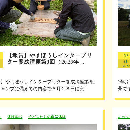
【報告】やまぼうしインタープリ
12
ター養成講座第3回（2023年…
8月
2022
告】やまぼうしインタープリター養成講座第3回
3年
ャンプに備えての内容で６月２８日に実...
州で
ト
体験学習
子どもたちの自然体験
キッズ