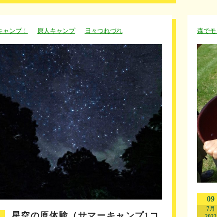
キャンプ！
原人キャンプ
日々つれづれ
森でモ
09
7月
星空の原体験（サマーキャンプ1コ
2022