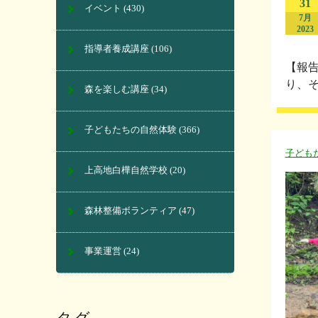
31
イベント
(430)
7月
2023
指導者養成講座
(106)
【報告
り、そ
森を楽しむ講座
(34)
子どもたちの自然体験
(366)
子ども
上高地白樺自然学校
(20)
森林整備ボランティア
(47)
事業運営
(24)