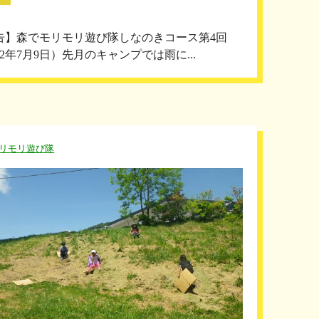
告】森でモリモリ遊び隊しなのきコース第4回
22年7月9日）先月のキャンプでは雨に...
リモリ遊び隊