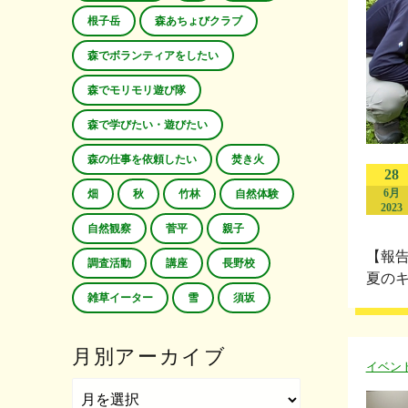
根子岳
森あちょびクラブ
森でボランティアをしたい
森でモリモリ遊び隊
森で学びたい・遊びたい
森の仕事を依頼したい
焚き火
28
6月
畑
秋
竹林
自然体験
2023
自然観察
菅平
親子
【報
調査活動
講座
長野校
夏のキ
雑草イーター
雪
須坂
月別アーカイブ
イベン