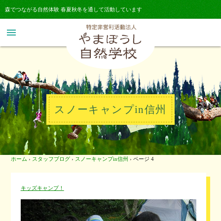
森でつながる自然体験 春夏秋冬を通して活動しています
menu
スノーキャンプin信州
ホーム
›
スタッフブログ
›
スノーキャンプin信州
›
ページ 4
キッズキャンプ！