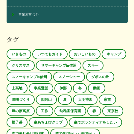
事業運営
(24)
タグ
いきもの
いつでもガイド
おいしいもの
キャンプ
クリスマス
サマーキャンプin信州
スキー
スノーキャンプin信州
スノーシュー
ダボスの丘
上高地
事業運営
伊那
冬
動画
味噌づくり
四阿山
夏
大明神沢
家族
峰の原高原
工作
幼稚園保育園
春
東京校
根子岳
森あちょびクラブ
森でボランティアをしたい
森でモリモリ遊び隊
森で学びたい・遊びたい