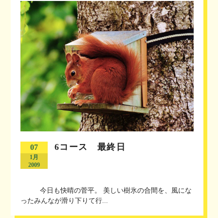
6コース 最終日
07
1月
2009
今日も快晴の菅平。 美しい樹氷の合間を、風にな
ったみんなが滑り下りて行...