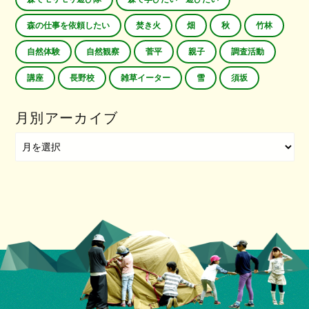
森の仕事を依頼したい
焚き火
畑
秋
竹林
自然体験
自然観察
菅平
親子
調査活動
講座
長野校
雑草イーター
雪
須坂
月別アーカイブ