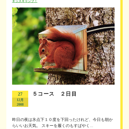
キッズキャンプ！
５コース ２日目
27
12月
2008
昨日の夜は氷点下１０度を下回ったけれど、今日も朝か
らいいお天気。 スキーを履くのもすばやく...